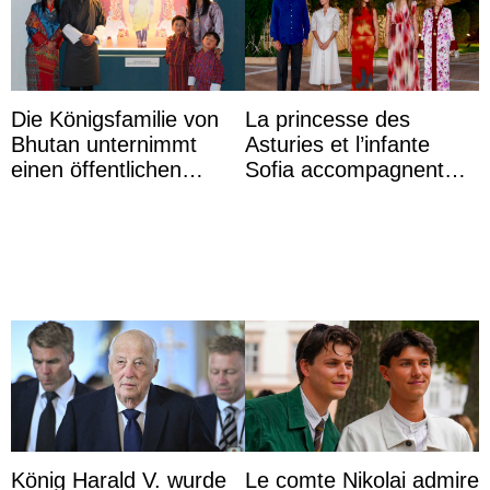
Die Königsfamilie von
La princesse des
Bhutan unternimmt
Asturies et l’infante
einen öffentlichen
Sofia accompagnent
Auftritt zu Ehren des
leurs parents et la reine
Vermächtnisses des
Sofia à la récep ...
ehemal ...
König Harald V. wurde
Le comte Nikolai admire