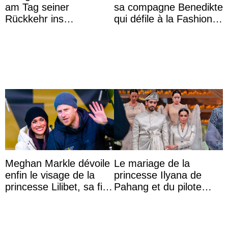
am Tag seiner
sa compagne Benedikte
Rückkehr ins
qui défile à la Fashion
Krankenhaus gebracht
Week de Copenhague
Meghan Markle dévoile
Le mariage de la
enfin le visage de la
princesse Ilyana de
princesse Lilibet, sa fille
Pahang et du pilote
de 4 ans et demi
britannique Chris
Froggatt