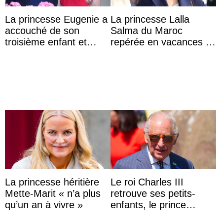
La princesse Eugenie a
La princesse Lalla
accouché de son
Salma du Maroc
troisième enfant et
repérée en vacances à
partage une première
Capri avec les enfants
photo
du roi Mohammed VI
La princesse héritière
Le roi Charles III
Mette-Marit « n’a plus
retrouve ses petits-
qu’un an à vivre »
enfants, le prince
Archie et la princesse