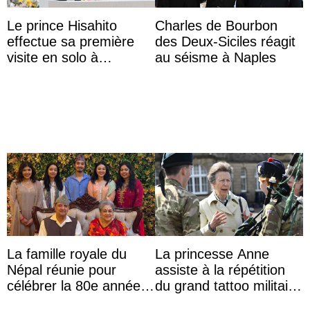
Le prince Hisahito
Charles de Bourbon
effectue sa première
des Deux-Siciles réagit
visite en solo à
au séisme à Naples
Hiroshima
La famille royale du
La princesse Anne
Népal réunie pour
assiste à la répétition
célébrer la 80e année
du grand tattoo militaire
du roi Gyanendra
d’Édimbourg