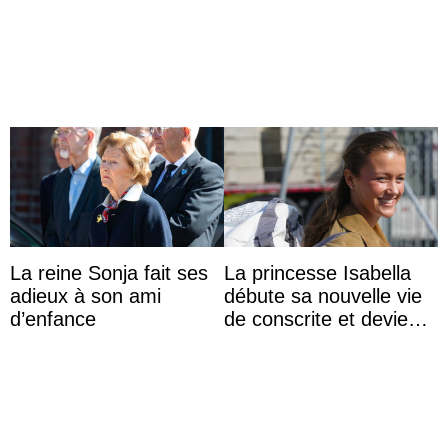
surprise aux
XV ?
Commonwealth Games
La reine Sonja fait ses
La princesse Isabella
adieux à son ami
débute sa nouvelle vie
d’enfance
de conscrite et devient
la première princesse
danoise à accom ...