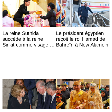
La reine Suthida
Le président égyptien
succède à la reine
reçoit le roi Hamad de
Sirikit comme visage de
Bahreïn à New Alamein
la Journée des femmes
thaïlandaises