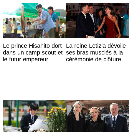
Le prince Hisahito dort
La reine Letizia dévoile
dans un camp scout et
ses bras musclés à la
le futur empereur
cérémonie de clôture
prépare le petit-
du festival du film de
déjeuner à l’aurore
Majorque