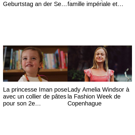
Geburtstag an der Seite
famille impériale et
von Königin Azizah, die
l’ordre de succession
das Staatsdiadem trägt
au trône ?
La princesse Iman pose
Lady Amelia Windsor à
avec un collier de pâtes
la Fashion Week de
pour son 2e
Copenhague
anniversaire