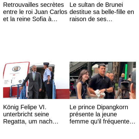
Retrouvailles secrètes
Le sultan de Brunei
entre le roi Juan Carlos
destitue sa belle-fille en
et la reine Sofia à
raison de ses
Majorque le temps d’un
agissements
dîner ave ...
inappropriés
König Felipe VI.
Le prince Dipangkorn
unterbricht seine
présente la jeune
Regatta, um nach
femme qu’il fréquente à
Kolumbien zu reisen
des passants médusés
dans la rue