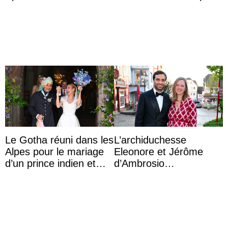
marquise de Blandford
accompagner sa famille
a accouché du ...
à une réception à
Majorque
Le Gotha réuni dans les
L’archiduchesse
Alpes pour le mariage
Eleonore et Jérôme
d’un prince indien et
d’Ambrosio
d’une comtesse
agrandissent la famille
descendante ...
impériale d’Autriche