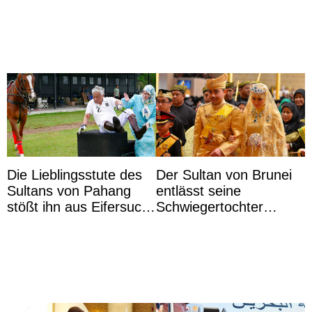
Lilibet, pour la première
...
Die Lieblingsstute des
Der Sultan von Brunei
Sultans von Pahang
entlässt seine
stößt ihn aus Eifersucht
Schwiegertochter
auf Königin Azizah
wegen ihres
Aminah an
unangemessenen
Verhaltens