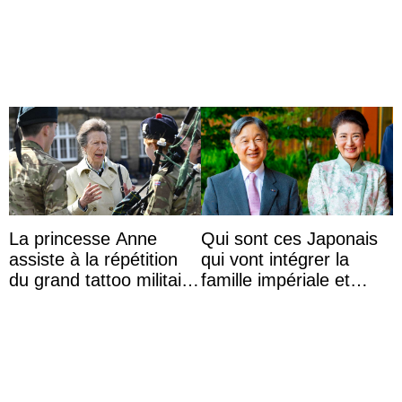
de 4 ans et demi
envers la reine Azizah
Aminah
La princesse Anne
Qui sont ces Japonais
assiste à la répétition
qui vont intégrer la
du grand tattoo militaire
famille impériale et
d’Édimbourg
l’ordre de succession
au trône ?