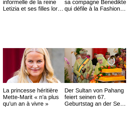
informelle de la reine
sa compagne Benedikte
Letizia et ses filles lors
qui défile à la Fashion
de leurs vacances à
Week de Copenhague
Majorque
La princesse héritière
Der Sultan von Pahang
Mette-Marit « n’a plus
feiert seinen 67.
qu’un an à vivre »
Geburtstag an der Seite
von Königin Azizah, die
das Staatsdiadem trägt