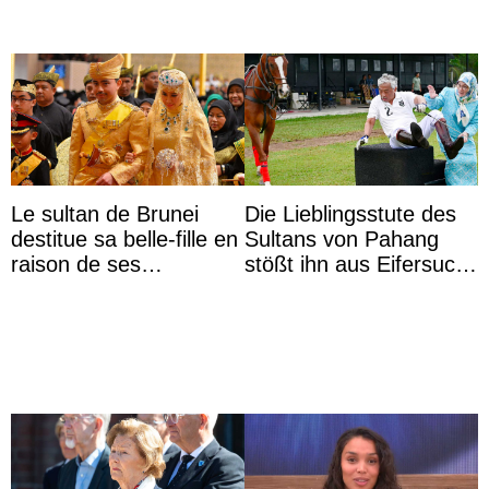
Le sultan de Brunei
Die Lieblingsstute des
destitue sa belle-fille en
Sultans von Pahang
raison de ses
stößt ihn aus Eifersucht
agissements
auf Königin Azizah
inappropriés
Aminah an