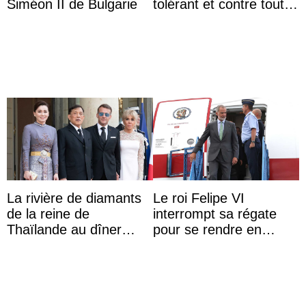
Siméon II de Bulgarie
tolérant et contre toute
forme d’exclusion
La rivière de diamants
Le roi Felipe VI
de la reine de
interrompt sa régate
Thaïlande au dîner
pour se rendre en
d’État d’Emmanuel
Colombie
Macron en l’h ...