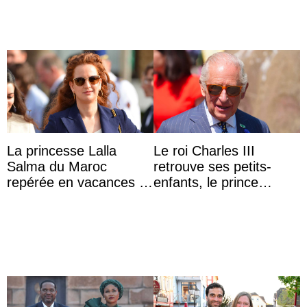
...
La princesse Lalla
Le roi Charles III
Salma du Maroc
retrouve ses petits-
repérée en vacances à
enfants, le prince
Capri avec les enfants
Archie et la princesse
du roi Mohammed VI
Lilibet, pour la première
...