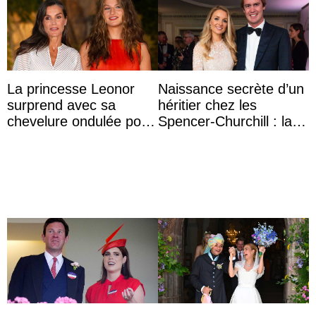
La princesse Leonor
Naissance secrète d’un
surprend avec sa
héritier chez les
chevelure ondulée pour
Spencer-Churchill : la
accompagner sa famille
marquise de Blandford
à une réception à
a accouché du ...
Majorque