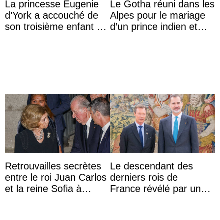
La princesse Eugenie
Le Gotha réuni dans les
d’York a accouché de
Alpes pour le mariage
son troisième enfant et
d’un prince indien et
partage une première
d’une comtesse
photo
descendante ...
Retrouvailles secrètes
Le descendant des
entre le roi Juan Carlos
derniers rois de
et la reine Sofia à
France révélé par un
Majorque le temps d’un
test ADN : découverte
dîner ave ...
d’une nouvelle branche