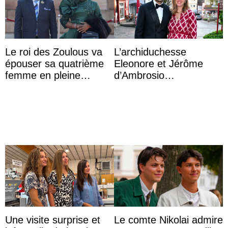
Le roi des Zoulous va
L’archiduchesse
épouser sa quatrième
Eleonore et Jérôme
femme en pleine
d’Ambrosio
polémique conjugale
agrandissent la famille
impériale d’Autriche
Une visite surprise et
Le comte Nikolai admire