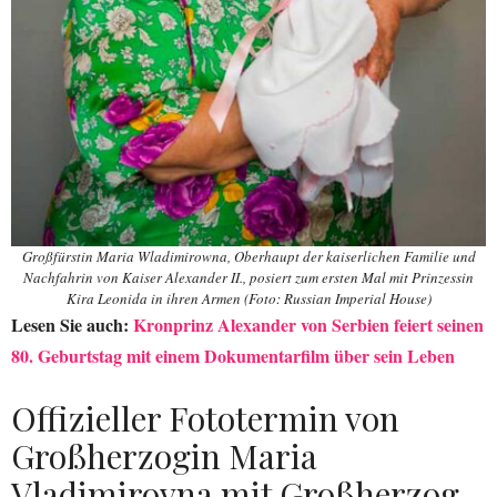
Großfürstin Maria Wladimirowna, Oberhaupt der kaiserlichen Familie und
Nachfahrin von Kaiser Alexander II., posiert zum ersten Mal mit Prinzessin
Kira Leonida in ihren Armen (Foto: Russian Imperial House)
Lesen Sie auch:
Kronprinz Alexander von Serbien feiert seinen
80. Geburtstag mit einem Dokumentarfilm über sein Leben
Offizieller Fototermin von
Großherzogin Maria
Vladimirovna mit Großherzog