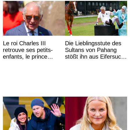
Le roi Charles III
Die Lieblingsstute des
retrouve ses petits-
Sultans von Pahang
enfants, le prince
stößt ihn aus Eifersucht
Archie et la princesse
auf Königin Azizah
Lilibet, pour la première
Aminah an
...