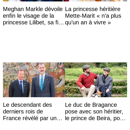
Meghan Markle dévoile
La princesse héritière
enfin le visage de la
Mette-Marit « n’a plus
princesse Lilibet, sa fille
qu’un an à vivre »
de 4 ans et demi
Le descendant des
Le duc de Bragance
derniers rois de
pose avec son héritier,
France révélé par un
le prince de Beira, pour
test ADN : découverte
ses 30 ans