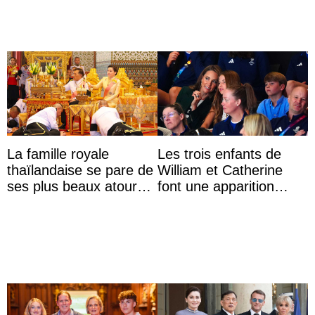
La famille royale
Les trois enfants de
thaïlandaise se pare de
William et Catherine
ses plus beaux atours
font une apparition
pour célébrer les 74
surprise aux
ans du roi Rama X
Commonwealth Games