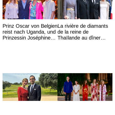
Prinz Oscar von Belgien
La rivière de diamants
reist nach Uganda, und
de la reine de
Prinzessin Joséphine
Thaïlande au dîner
möchte Anwältin
d’État d’Emmanuel
werden
Macron en l’h ...
Fiançailles du prince
La princesse des