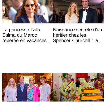
La princesse Lalla
Naissance secrète d’un
Salma du Maroc
héritier chez les
repérée en vacances à
Spencer-Churchill : la
Capri avec les enfants
marquise de Blandford
du roi Mohammed VI
a accouché du ...