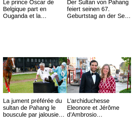
Le prince Oscar de
Der Sultan von Pahang
Belgique part en
feiert seinen 67.
Ouganda et la
Geburtstag an der Seite
princesse Joséphine
von Königin Azizah, die
veut devenir avocate
das Staatsdiadem trägt
La jument préférée du
L’archiduchesse
sultan de Pahang le
Eleonore et Jérôme
bouscule par jalousie
d’Ambrosio
envers la reine Azizah
agrandissent la famille
Aminah
impériale d’Autriche