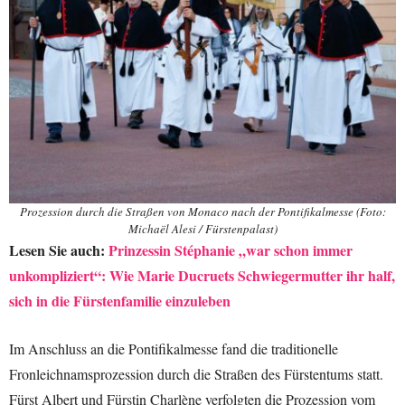
Prozession durch die Straßen von Monaco nach der Pontifikalmesse (Foto:
Michaël Alesi / Fürstenpalast)
Lesen Sie auch:
Prinzessin Stéphanie „war schon immer
unkompliziert“: Wie Marie Ducruets Schwiegermutter ihr half,
sich in die Fürstenfamilie einzuleben
Im Anschluss an die Pontifikalmesse fand die traditionelle
Fronleichnamsprozession durch die Straßen des Fürstentums statt.
Fürst Albert und Fürstin Charlène verfolgten die Prozession vom