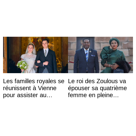
d’une comtesse
Majorque le temps d’un
descendante ...
dîner ave ...
Les familles royales se
Le roi des Zoulous va
réunissent à Vienne
épouser sa quatrième
pour assister au
femme en pleine
mariage de
polémique conjugale
l’archiduchesse Isabel