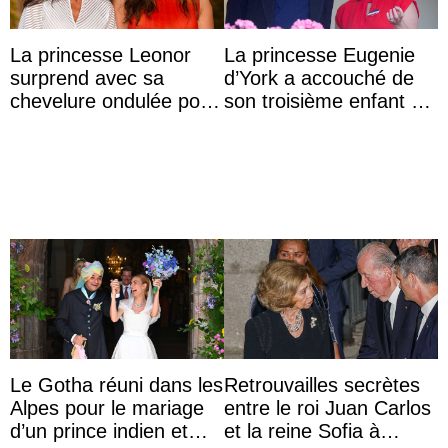
La princesse Leonor
La princesse Eugenie
surprend avec sa
d’York a accouché de
chevelure ondulée pour
son troisième enfant et
accompagner sa famille
partage une première
à une réception à
photo
Majorque
Le Gotha réuni dans les
Retrouvailles secrètes
Alpes pour le mariage
entre le roi Juan Carlos
d’un prince indien et
et la reine Sofia à