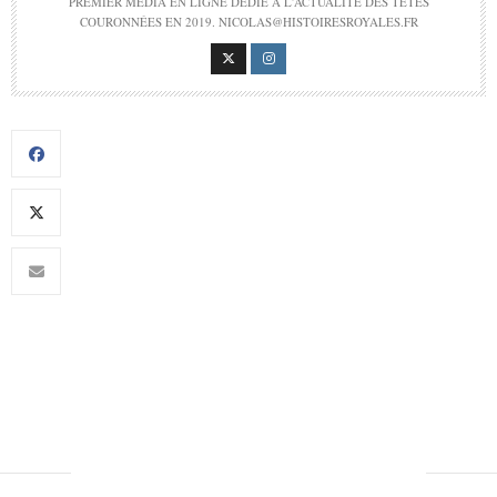
PREMIER MÉDIA EN LIGNE DÉDIÉ À L'ACTUALITÉ DES TÊTES
COURONNÉES EN 2019. NICOLAS@HISTOIRESROYALES.FR