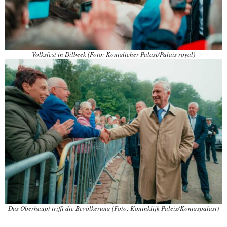
Volksfest in Dilbeek (Foto: Königlicher Palast/Palais royal)
Das Oberhaupt trifft die Bevölkerung (Foto: Koninklijk Paleis/Königspalast)