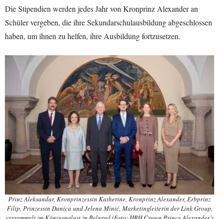
Die Stipendien werden jedes Jahr von Kronprinz Alexander an
Schüler vergeben, die ihre Sekundarschulausbildung abgeschlossen
haben, um ihnen zu helfen, ihre Ausbildung fortzusetzen.
Prinz Aleksandar, Kronprinzessin Katherine, Kronprinz Alexander, Erbprinz
Filip, Prinzessin Danica und Jelena Minić, Marketingleiterin der Link Group,
versammelt im Königspalast in Belgrad (Foto: HRH Crown Prince Alexander’s