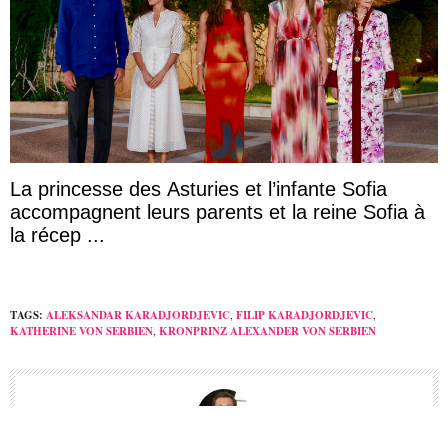
La princesse des Asturies et l’infante Sofia
accompagnent leurs parents et la reine Sofia à
la récep ...
TAGS:
ALEKSANDAR KARADJORDJEVIC
,
FILIP KARADJORDJEVIC
,
KATHERINE VON SERBIEN
,
KRONPRINZ ALEXANDER VON SERBIEN