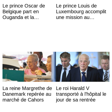
Le prince Oscar de
Le prince Louis de
Belgique part en
Luxembourg accomplit
Ouganda et la
une mission au
princesse Joséphine
Mexique pour réduire
veut devenir avocate
les inégalités d’apprent
...
La reine Margrethe de
Le roi Harald V
Danemark repérée au
transporté à l’hôpital le
marché de Cahors
jour de sa rentrée