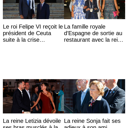
Le roi Felipe VI reçoit le
La famille royale
président de Ceuta
d’Espagne de sortie au
suite à la crise
restaurant avec la reine
migratoire
Sofia qui vit son
premier été sans ...
La reine Letizia dévoile
La reine Sonja fait ses
ses bras musclés à la
adieux à son ami