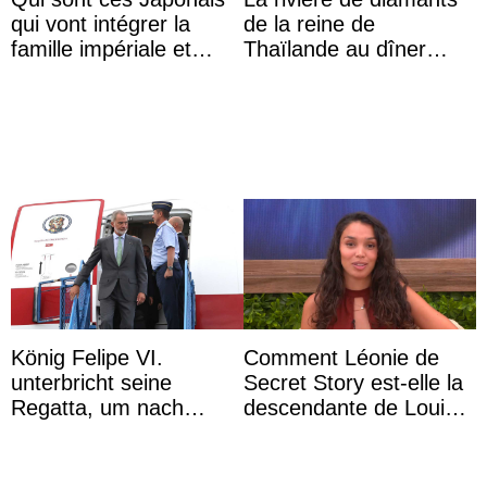
qui vont intégrer la
de la reine de
famille impériale et
Thaïlande au dîner
l’ordre de succession
d’État d’Emmanuel
au trône ?
Macron en l’h ...
König Felipe VI.
Comment Léonie de
unterbricht seine
Secret Story est-elle la
Regatta, um nach
descendante de Louis
Kolumbien zu reisen
XV ?