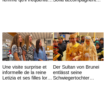
des passants médusés
leurs parents et la reine
dans la rue
Sofia à la récep ...
Une visite surprise et
Der Sultan von Brunei
informelle de la reine
entlässt seine
Letizia et ses filles lors
Schwiegertochter
de leurs vacances à
wegen ihres
Majorque
unangemessenen
Verhaltens