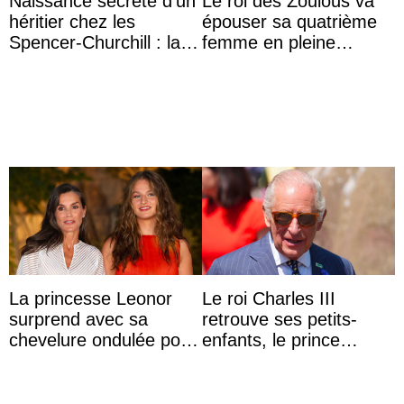
Naissance secrète d’un
Le roi des Zoulous va
héritier chez les
épouser sa quatrième
Spencer-Churchill : la
femme en pleine
marquise de Blandford
polémique conjugale
a accouché du ...
La princesse Leonor
Le roi Charles III
surprend avec sa
retrouve ses petits-
chevelure ondulée pour
enfants, le prince
accompagner sa famille
Archie et la princesse
à une réception à
Lilibet, pour la première
Majorque
...