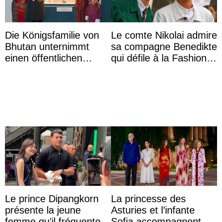
Die Königsfamilie von
Le comte Nikolai admire
Bhutan unternimmt
sa compagne Benedikte
einen öffentlichen
qui défile à la Fashion
Auftritt zu Ehren des
Week de Copenhague
Vermächtnisses des
ehemal ...
Le prince Dipangkorn
La princesse des
présente la jeune
Asturies et l’infante
femme qu’il fréquente à
Sofia accompagnent