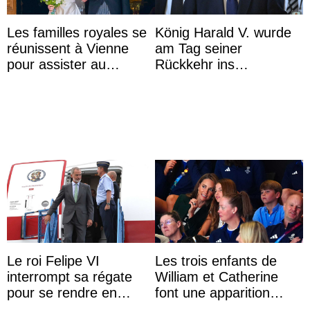
Les familles royales se
König Harald V. wurde
réunissent à Vienne
am Tag seiner
pour assister au
Rückkehr ins
mariage de
Krankenhaus gebracht
l’archiduchesse Isabel
Le roi Felipe VI
Les trois enfants de
interrompt sa régate
William et Catherine
pour se rendre en
font une apparition
Colombie
surprise aux