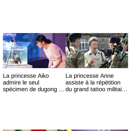
Commonwealth Games
La princesse Aiko
La princesse Anne
admire le seul
assiste à la répétition
spécimen de dugong en
du grand tattoo militaire
captivité au Japon à
d’Édimbourg
l’aquarium de Toba