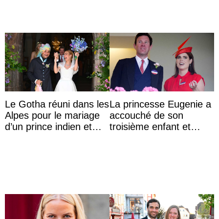
Le Gotha réuni dans les
La princesse Eugenie a
Alpes pour le mariage
accouché de son
d’un prince indien et
troisième enfant et
d’une comtesse
partage une première
descendante ...
photo