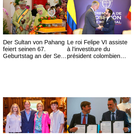
Der Sultan von Pahang
Le roi Felipe VI assiste
feiert seinen 67.
à l’investiture du
Geburtstag an der Seite
président colombien
von Königin Azizah, die
Abelardo de la Espriella
das Staatsdiadem trägt