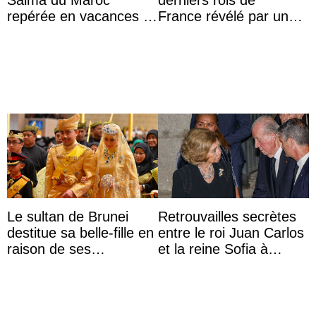
Salma du Maroc
derniers rois de
repérée en vacances à
France révélé par un
Capri avec les enfants
test ADN : découverte
du roi Mohammed VI
d’une nouvelle branche
...
Le sultan de Brunei
Retrouvailles secrètes
destitue sa belle-fille en
entre le roi Juan Carlos
raison de ses
et la reine Sofia à
agissements
Majorque le temps d’un
inappropriés
dîner ave ...