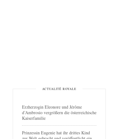
ACTUALITÉ ROYALE
Erzherzogin Eleonore und Jérôme
d’Ambrosio vergrößern die österreichische
Kaiserfamilie
Prinzessin Eugenie hat ihr drittes Kind
zur Welt gebracht und veröffentlicht ein