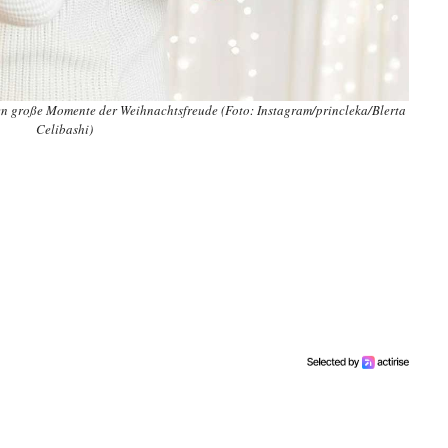
en große Momente der Weihnachtsfreude (Foto: Instagram/princleka/Blerta
Celibashi)