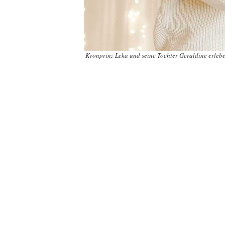
Kronprinz Leka und seine Tochter Geraldine erleb