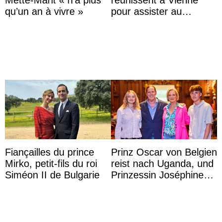
qu’un an à vivre »
pour assister au
mariage de
l’archiduchesse Isabel
Fiançailles du prince
Prinz Oscar von Belgien
Mirko, petit-fils du roi
reist nach Uganda, und
Siméon II de Bulgarie
Prinzessin Joséphine
möchte Anwältin
werden