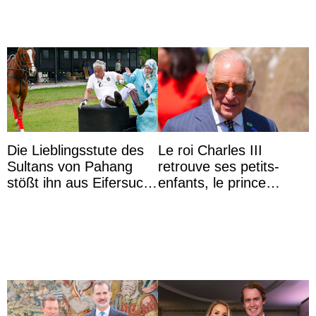
Die Lieblingsstute des
Le roi Charles III
Sultans von Pahang
retrouve ses petits-
stößt ihn aus Eifersucht
enfants, le prince
auf Königin Azizah
Archie et la princesse
Aminah an
Lilibet, pour la première
...