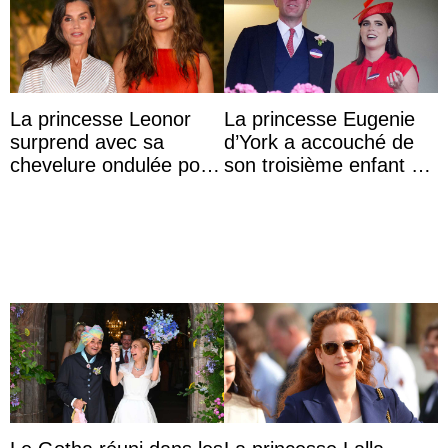
La princesse Leonor
La princesse Eugenie
surprend avec sa
d’York a accouché de
chevelure ondulée pour
son troisième enfant et
accompagner sa famille
partage une première
à une réception à
photo
Majorque