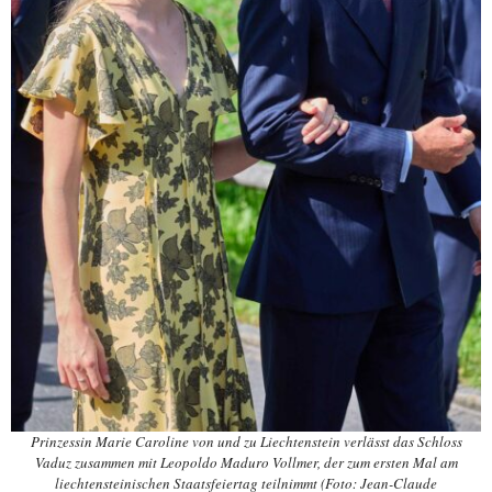
Prinzessin Marie Caroline von und zu Liechtenstein verlässt das Schloss
Vaduz zusammen mit Leopoldo Maduro Vollmer, der zum ersten Mal am
liechtensteinischen Staatsfeiertag teilnimmt (Foto: Jean-Claude