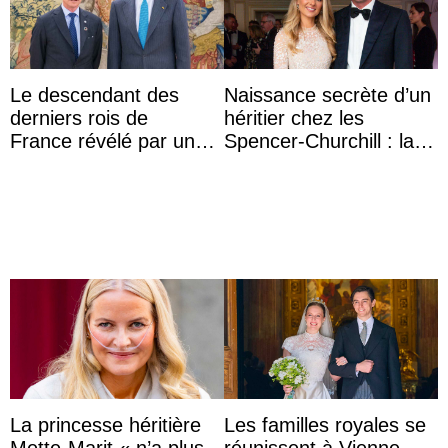
Le descendant des
Naissance secrète d’un
derniers rois de
héritier chez les
France révélé par un
Spencer-Churchill : la
test ADN : découverte
marquise de Blandford
d’une nouvelle branche
a accouché du ...
...
La princesse héritière
Les familles royales se
Mette-Marit « n’a plus
réunissent à Vienne