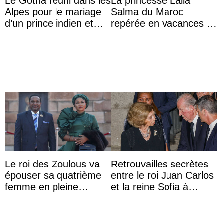
Le Gotha réuni dans les
La princesse Lalla
Alpes pour le mariage
Salma du Maroc
d’un prince indien et
repérée en vacances à
d’une comtesse
Capri avec les enfants
descendante ...
du roi Mohammed VI
Le roi des Zoulous va
Retrouvailles secrètes
épouser sa quatrième
entre le roi Juan Carlos
femme en pleine
et la reine Sofia à
polémique conjugale
Majorque le temps d’un
dîner ave ...