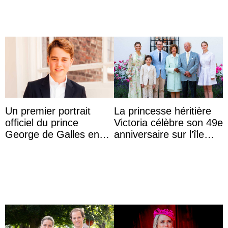
princes ...
Un premier portrait
La princesse héritière
officiel du prince
Victoria célèbre son 49e
George de Galles en
anniversaire sur l’île
costume pour son 13e
d’Öland avec sa famille
anniversaire