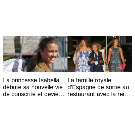
captivité au Japon à
partage une première
l’aquarium de Toba
photo
La princesse Isabella
La famille royale
débute sa nouvelle vie
d’Espagne de sortie au
de conscrite et devient
restaurant avec la reine
la première princesse
Sofia qui vit son
danoise à accom ...
premier été sans ...