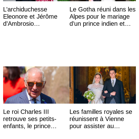
L’archiduchesse
Le Gotha réuni dans les
Eleonore et Jérôme
Alpes pour le mariage
d’Ambrosio
d’un prince indien et
agrandissent la famille
d’une comtesse
impériale d’Autriche
descendante ...
Le roi Charles III
Les familles royales se
retrouve ses petits-
réunissent à Vienne
enfants, le prince
pour assister au
Archie et la princesse
mariage de