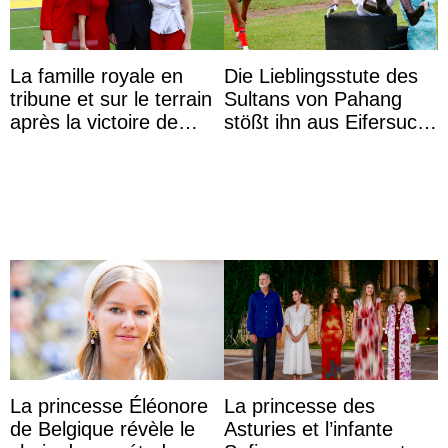
La famille royale en
Die Lieblingsstute des
tribune et sur le terrain
Sultans von Pahang
après la victoire de
stößt ihn aus Eifersucht
l’Espagne à la Coupe
auf Königin Azizah
du monde de ...
Aminah an
La princesse Éléonore
La princesse des
de Belgique révèle le
Asturies et l’infante