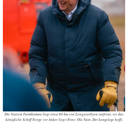
Die Station Farmhamna liegt etwa 60 km von Longyearbyen entfernt, wo das
königliche Schiff Norge vor Anker liegt (Foto: Ola Vatn, Det kongelege hoff).