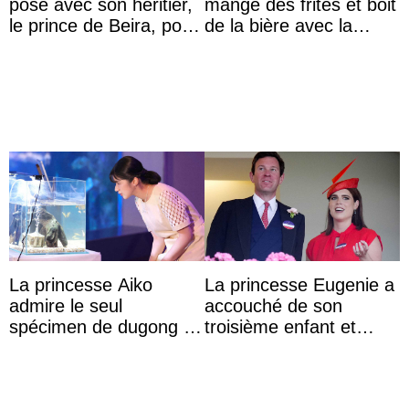
pose avec son héritier,
mange des frites et boit
le prince de Beira, pour
de la bière avec la
ses 30 ans
population lors de la
fête nationale
La princesse Aiko
La princesse Eugenie a
admire le seul
accouché de son
spécimen de dugong en
troisième enfant et
captivité au Japon à
partage une première
l’aquarium de Toba
photo