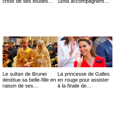
choix de ses études
Sofia accompagnent
universitaires à
leurs parents et la reine
l’étranger
Sofia à la récep ...
Le sultan de Brunei
La princesse de Galles
destitue sa belle-fille en
en rouge pour assister
raison de ses
à la finale de
agissements
Wimbledon 100%
inappropriés
tchèque