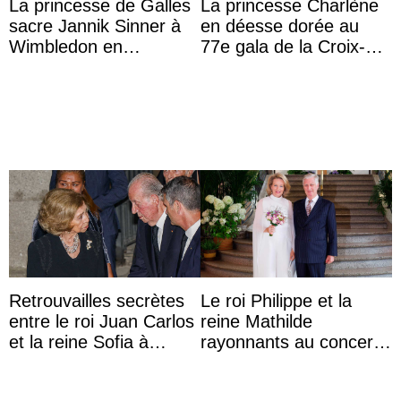
La princesse de Galles
La princesse Charlène
sacre Jannik Sinner à
en déesse dorée au
Wimbledon en
77e gala de la Croix-
présence de sa famille
Rouge monégasque
Retrouvailles secrètes
Le roi Philippe et la
entre le roi Juan Carlos
reine Mathilde
et la reine Sofia à
rayonnants au concert
Majorque le temps d’un
de prélude de la fête
dîner ave ...
nationale avec la