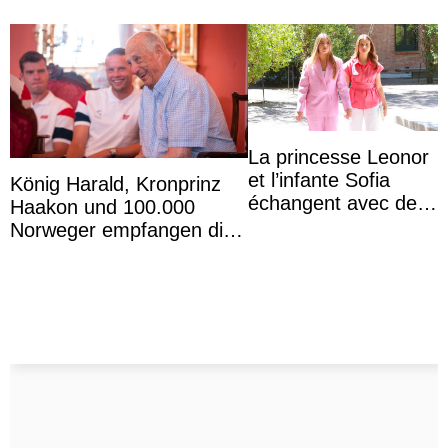
La princesse Leonor
et l’infante Sofia
König Harald, Kronprinz
échangent avec des
Haakon und 100.000
jeunes atteints d’un
Norweger empfangen die
handicap pour c ...
Fußballnationalmannschaft
im Königspalas ...