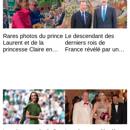
Rares photos du prince
Le descendant des
Laurent et de la
derniers rois de
princesse Claire en
France révélé par un
chaleureux
test ADN : découverte
représentants de la
d’une nouvelle branche
famille royale ...
...