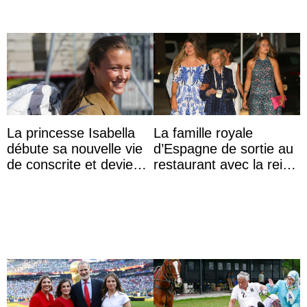
La princesse Isabella
La famille royale
débute sa nouvelle vie
d’Espagne de sortie au
de conscrite et devient
restaurant avec la reine
la première princesse
Sofia qui vit son
danoise à accom ...
premier été sans ...