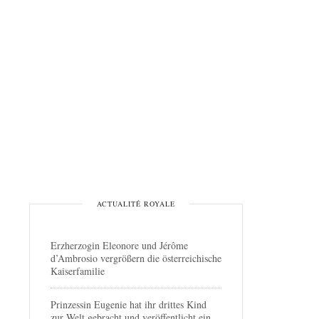
ACTUALITÉ ROYALE
Erzherzogin Eleonore und Jérôme
d’Ambrosio vergrößern die österreichische
Kaiserfamilie
Prinzessin Eugenie hat ihr drittes Kind
zur Welt gebracht und veröffentlicht ein