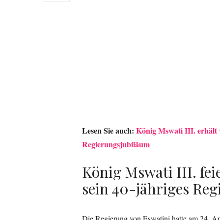
Lesen Sie auch:
König Mswati III. erhält
Regierungsjubiläum
König Mswati III. fei
sein 40-jähriges Re
Die Regierung von Eswatini hatte am 24. Apr