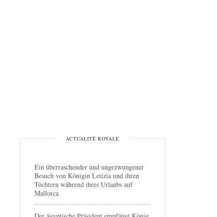
ACTUALITÉ ROYALE
Ein überraschender und ungezwungener
Besuch von Königin Letizia und ihren
Töchtern während ihres Urlaubs auf
Mallorca
Der ägyptische Präsident empfängt König