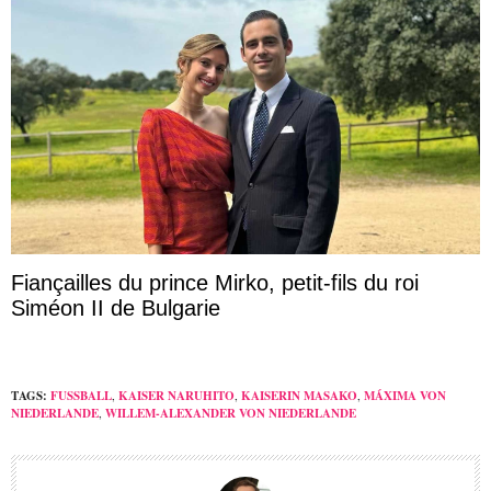
Fiançailles du prince Mirko, petit-fils du roi
Siméon II de Bulgarie
TAGS:
FUSSBALL
,
KAISER NARUHITO
,
KAISERIN MASAKO
,
MÁXIMA VON
NIEDERLANDE
,
WILLEM-ALEXANDER VON NIEDERLANDE