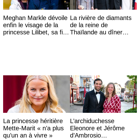
Meghan Markle dévoile
La rivière de diamants
enfin le visage de la
de la reine de
princesse Lilibet, sa fille
Thaïlande au dîner
de 4 ans et demi
d’État d’Emmanuel
Macron en l’h ...
La princesse héritière
L’archiduchesse
Mette-Marit « n’a plus
Eleonore et Jérôme
qu’un an à vivre »
d’Ambrosio