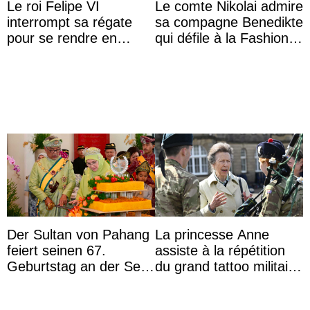
Le roi Felipe VI
Le comte Nikolai admire
interrompt sa régate
sa compagne Benedikte
pour se rendre en
qui défile à la Fashion
Colombie
Week de Copenhague
Der Sultan von Pahang
La princesse Anne
feiert seinen 67.
assiste à la répétition
Geburtstag an der Seite
du grand tattoo militaire
von Königin Azizah, die
d’Édimbourg
das Staatsdiadem trägt