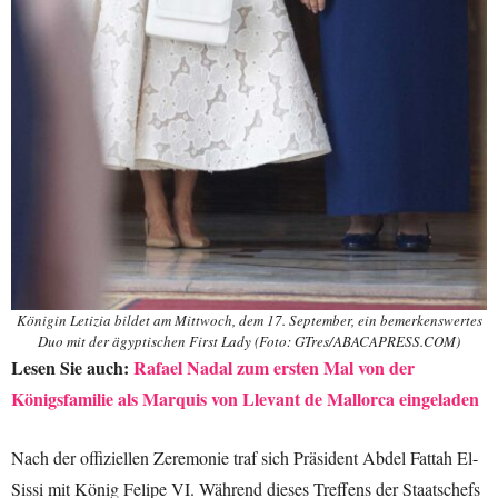
Königin Letizia bildet am Mittwoch, dem 17. September, ein bemerkenswertes
Duo mit der ägyptischen First Lady (Foto: GTres/ABACAPRESS.COM)
Lesen Sie auch:
Rafael Nadal zum ersten Mal von der
Königsfamilie als Marquis von Llevant de Mallorca eingeladen
Nach der offiziellen Zeremonie traf sich Präsident Abdel Fattah El-
Sissi mit König Felipe VI. Während dieses Treffens der Staatschefs