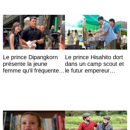
Le prince Dipangkorn
Le prince Hisahito dort
présente la jeune
dans un camp scout et
femme qu’il fréquente à
le futur empereur
des passants médusés
prépare le petit-
dans la rue
déjeuner à l’aurore