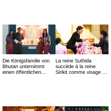
Majorque
Die Königsfamilie von
La reine Suthida
Bhutan unternimmt
succède à la reine
einen öffentlichen
Sirikit comme visage de
Auftritt zu Ehren des
la Journée des femmes
Vermächtnisses des
thaïlandaises
ehemal ...