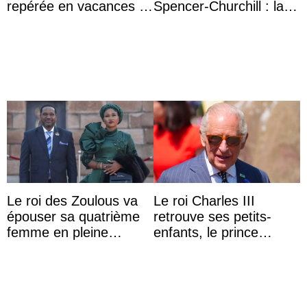
repérée en vacances à
Spencer-Churchill : la
Capri avec les enfants
marquise de Blandford
du roi Mohammed VI
a accouché du ...
Le roi des Zoulous va
Le roi Charles III
épouser sa quatrième
retrouve ses petits-
femme en pleine
enfants, le prince
polémique conjugale
Archie et la princesse
Lilibet, pour la première
...