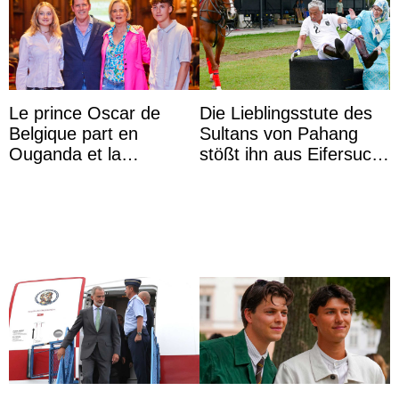
Le prince Oscar de
Die Lieblingsstute des
Belgique part en
Sultans von Pahang
Ouganda et la
stößt ihn aus Eifersucht
princesse Joséphine
auf Königin Azizah
veut devenir avocate
Aminah an