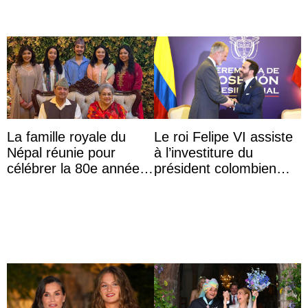
La famille royale du
Le roi Felipe VI assiste
Népal réunie pour
à l’investiture du
célébrer la 80e année
président colombien
du roi Gyanendra
Abelardo de la Espriella