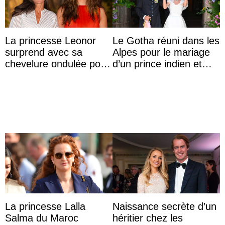
La princesse Leonor
Le Gotha réuni dans les
surprend avec sa
Alpes pour le mariage
chevelure ondulée pour
d’un prince indien et
accompagner sa famille
d’une comtesse
à une réception à
descendante ...
Majorque
La princesse Lalla
Naissance secrète d’un
Salma du Maroc
héritier chez les