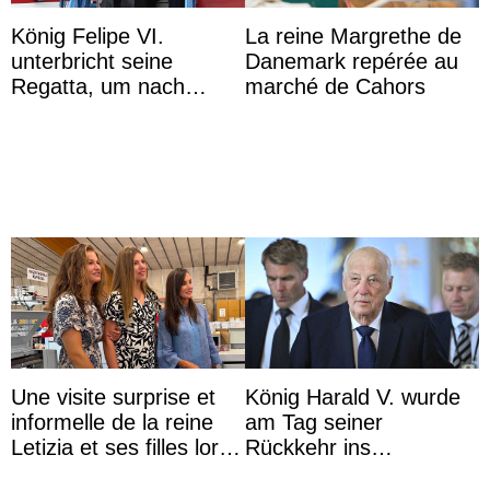
König Felipe VI.
La reine Margrethe de
unterbricht seine
Danemark repérée au
Regatta, um nach
marché de Cahors
Kolumbien zu reisen
Une visite surprise et
König Harald V. wurde
informelle de la reine
am Tag seiner
Letizia et ses filles lors
Rückkehr ins
de leurs vacances à
Krankenhaus gebracht