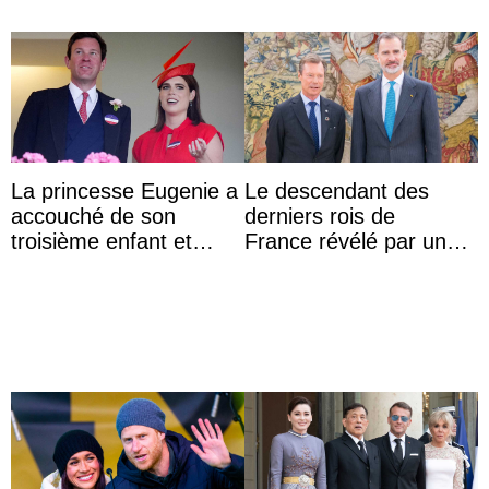
La princesse Eugenie a
Le descendant des
accouché de son
derniers rois de
troisième enfant et
France révélé par un
partage une première
test ADN : découverte
photo
d’une nouvelle branche
...