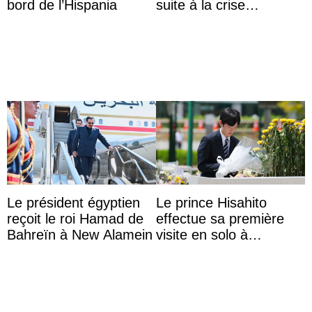
bord de l’Hispania
suite à la crise
migratoire
Le président égyptien
Le prince Hisahito
reçoit le roi Hamad de
effectue sa première
Bahreïn à New Alamein
visite en solo à
Hiroshima