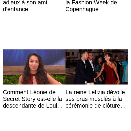
adieux à son ami
la Fashion Week de
d’enfance
Copenhague
Comment Léonie de
La reine Letizia dévoile
Secret Story est-elle la
ses bras musclés à la
descendante de Louis
cérémonie de clôture
XV ?
du festival du film de
Majorque