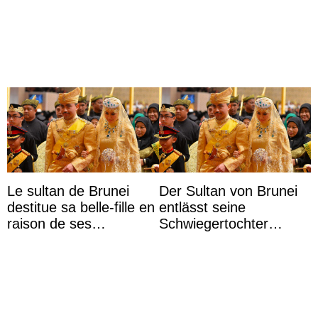
agrandissent la famille
impériale d’Autriche
Le sultan de Brunei
Der Sultan von Brunei
destitue sa belle-fille en
entlässt seine
raison de ses
Schwiegertochter
agissements
wegen ihres
inappropriés
unangemessenen
Verhaltens