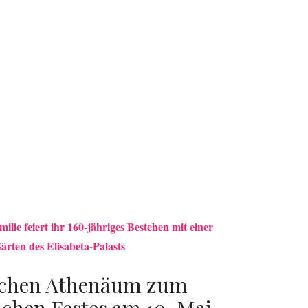
lie feiert ihr 160-jähriges Bestehen mit einer
rten des Elisabeta-Palasts
schen Athenäum zum
ichen Festes am 10. Mai