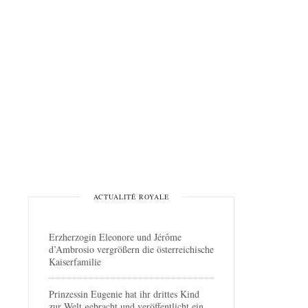
ACTUALITÉ ROYALE
Erzherzogin Eleonore und Jérôme
d’Ambrosio vergrößern die österreichische
Kaiserfamilie
Prinzessin Eugenie hat ihr drittes Kind
zur Welt gebracht und veröffentlicht ein