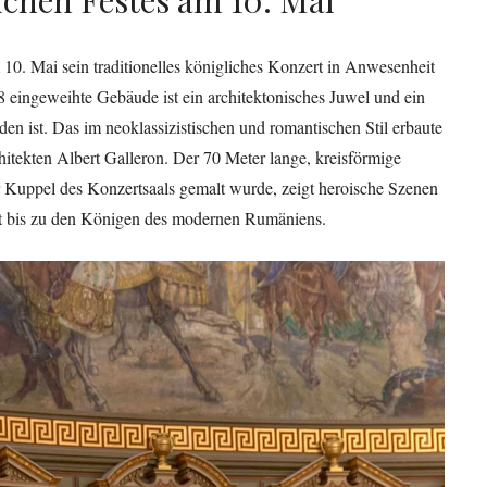
0. Mai sein traditionelles königliches Konzert in Anwesenheit
 eingeweihte Gebäude ist ein architektonisches Juwel und ein
en ist. Das im neoklassizistischen und romantischen Stil erbaute
itekten Albert Galleron. Der 70 Meter lange, kreisförmige
r Kuppel des Konzertsaals gemalt wurde, zeigt heroische Szenen
it bis zu den Königen des modernen Rumäniens.