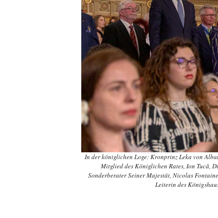
In der königlichen Loge: Kronprinz Leka von Alba
Mitglied des Königlichen Rates, Ion Tucă, D
Sonderberater Seiner Majestät, Nicolas Fontaine
Leiterin des Königshau