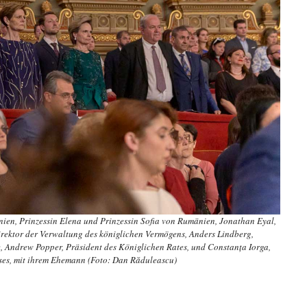
nien, Prinzessin Elena und Prinzessin Sofia von Rumänien, Jonathan Eyal,
irektor der Verwaltung des königlichen Vermögens, Anders Lindberg,
, Andrew Popper, Präsident des Königlichen Rates, und Constanța Iorga,
ses, mit ihrem Ehemann (Foto: Dan Răduleascu)