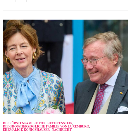
DIE FÜRSTENFAMILIE VON LIECHTENSTEIN
,
DIE GROSSHERZOGLICHE FAMILIE VON LUXEMBURG
,
EHEMALIGE KÖNIGSHÄUSER
,
NACHRICHT