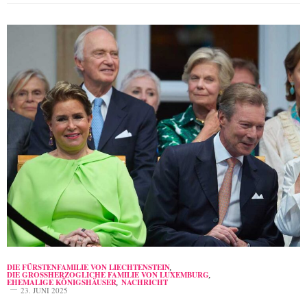
DIE FÜRSTENFAMILIE VON LIECHTENSTEIN
,
DIE GROSSHERZOGLICHE FAMILIE VON LUXEMBURG
,
EHEMALIGE KÖNIGSHÄUSER
,
NACHRICHT
23. JUNI 2025