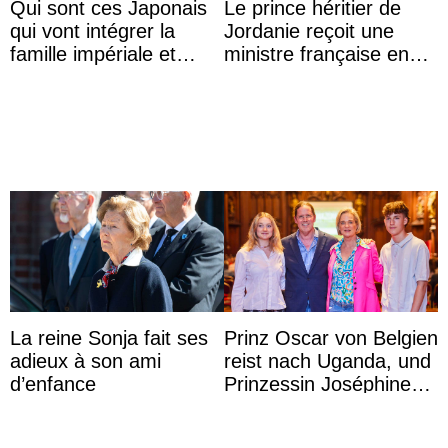
Qui sont ces Japonais
Le prince héritier de
qui vont intégrer la
Jordanie reçoit une
famille impériale et
ministre française en
l’ordre de succession
audience
au trône ?
La reine Sonja fait ses
Prinz Oscar von Belgien
adieux à son ami
reist nach Uganda, und
d’enfance
Prinzessin Joséphine
möchte Anwältin
werden