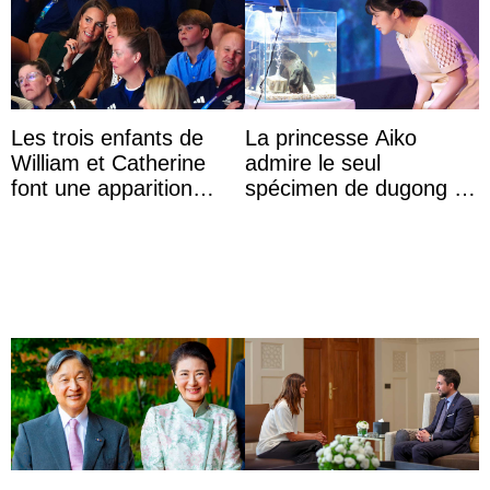
Les trois enfants de
La princesse Aiko
William et Catherine
admire le seul
font une apparition
spécimen de dugong en
surprise aux
captivité au Japon à
Commonwealth Games
l’aquarium de Toba