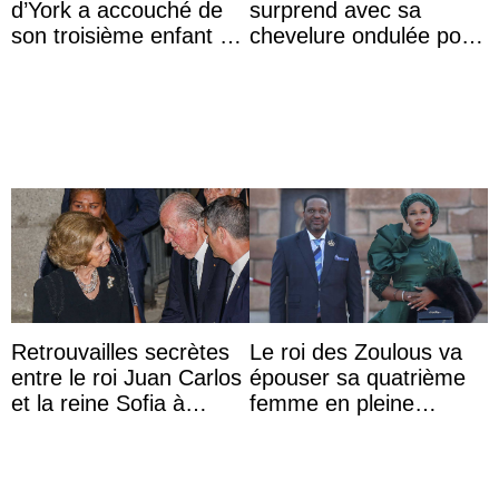
d’York a accouché de
surprend avec sa
son troisième enfant et
chevelure ondulée pour
partage une première
accompagner sa famille
photo
à une réception à
Majorque
Retrouvailles secrètes
Le roi des Zoulous va
entre le roi Juan Carlos
épouser sa quatrième
et la reine Sofia à
femme en pleine
Majorque le temps d’un
polémique conjugale
dîner ave ...