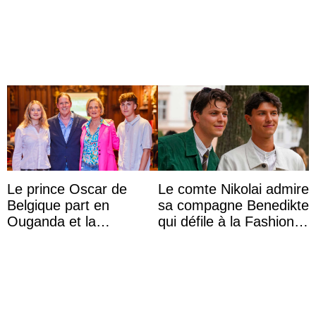
auf Königin Azizah
Fujimori au Pérou
Aminah an
Le prince Oscar de
Le comte Nikolai admire
Belgique part en
sa compagne Benedikte
Ouganda et la
qui défile à la Fashion
princesse Joséphine
Week de Copenhague
veut devenir avocate