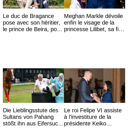
Le duc de Bragance
Meghan Markle dévoile
pose avec son héritier,
enfin le visage de la
le prince de Beira, pour
princesse Lilibet, sa fille
ses 30 ans
de 4 ans et demi
Die Lieblingsstute des
Le roi Felipe VI assiste
Sultans von Pahang
à l’investiture de la
stößt ihn aus Eifersucht
présidente Keiko