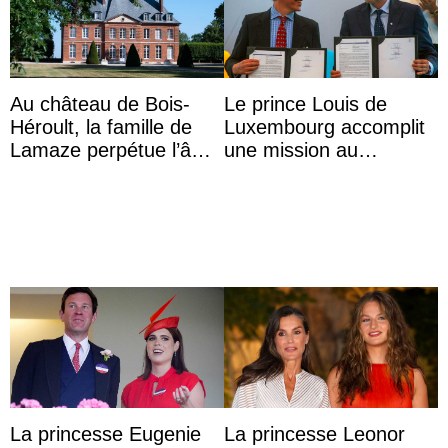
Au château de Bois-
Le prince Louis de
Héroult, la famille de
Luxembourg accomplit
Lamaze perpétue l’âme
une mission au
d’une demeure
Mexique pour réduire
historique
les inégalités d’apprent
...
La princesse Eugenie
La princesse Leonor