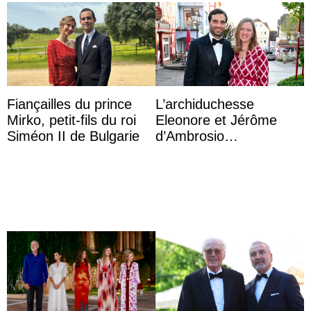
Fiançailles du prince
L’archiduchesse
Mirko, petit-fils du roi
Eleonore et Jérôme
Siméon II de Bulgarie
d’Ambrosio
agrandissent la famille
impériale d’Autriche