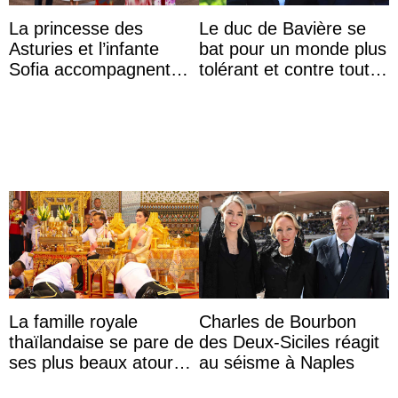
La princesse des
Le duc de Bavière se
Asturies et l’infante
bat pour un monde plus
Sofia accompagnent
tolérant et contre toute
leurs parents et la reine
forme d’exclusion
Sofia à la récep ...
La famille royale
Charles de Bourbon
thaïlandaise se pare de
des Deux-Siciles réagit
ses plus beaux atours
au séisme à Naples
pour célébrer les 74