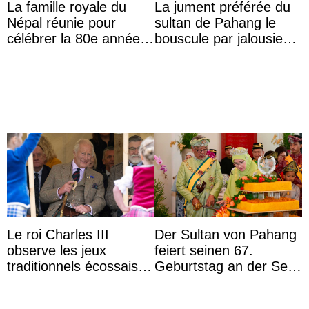
La famille royale du
La jument préférée du
Népal réunie pour
sultan de Pahang le
célébrer la 80e année
bouscule par jalousie
du roi Gyanendra
envers la reine Azizah
Aminah
Le roi Charles III
Der Sultan von Pahang
observe les jeux
feiert seinen 67.
traditionnels écossais
Geburtstag an der Seite
en buvant un scotch
von Königin Azizah, die
das Staatsdiadem trägt