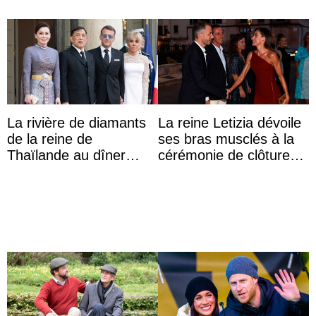
La rivière de diamants
La reine Letizia dévoile
de la reine de
ses bras musclés à la
Thaïlande au dîner
cérémonie de clôture
d’État d’Emmanuel
du festival du film de
Macron en l’h ...
Majorque