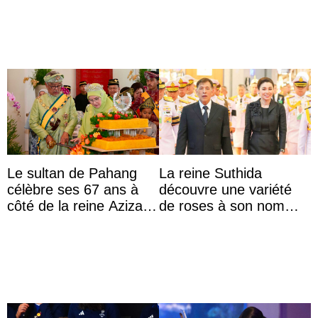
ans du roi Rama X
Le sultan de Pahang
La reine Suthida
célèbre ses 67 ans à
découvre une variété
côté de la reine Azizah
de roses à son nom
qui porte le diadème
lors d’une sortie avec le
d’État
roi de Thaïlande