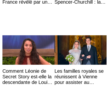
France révélé par un
Spencer-Churchill : la
test ADN : découverte
marquise de Blandford
d’une nouvelle branche
a accouché du ...
...
Comment Léonie de
Les familles royales se
Secret Story est-elle la
réunissent à Vienne
descendante de Louis
pour assister au
XV ?
mariage de
l’archiduchesse Isabel