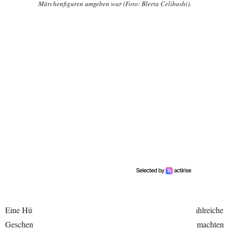
Märchenfiguren umgeben war (Foto: Blerta Celibashi).
Eine Hüpfburg, Hunderte von Luftballons, Animationen, zahlreiche
Geschenke und die Anwesenheit von Geraldines Freunden machten