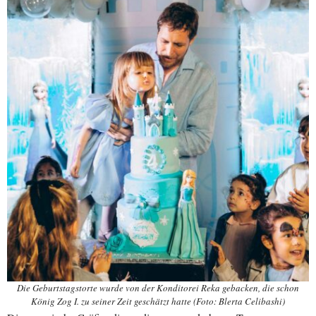
Die Geburtstagstorte wurde von der Konditorei Reka gebacken, die schon
König Zog I. zu seiner Zeit geschätzt hatte (Foto: Blerta Celibashi)