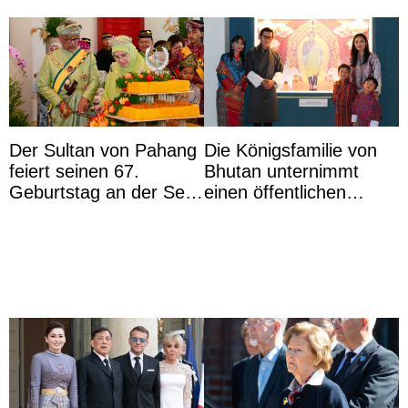
Der Sultan von Pahang
Die Königsfamilie von
feiert seinen 67.
Bhutan unternimmt
Geburtstag an der Seite
einen öffentlichen
von Königin Azizah, die
Auftritt zu Ehren des
das Staatsdiadem trägt
Vermächtnisses des
ehemal ...