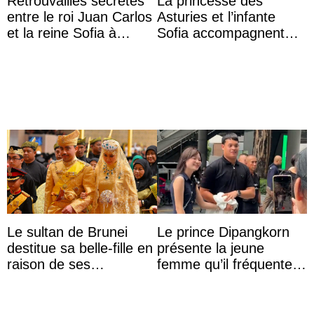
Retrouvailles secrètes
La princesse des
entre le roi Juan Carlos
Asturies et l’infante
et la reine Sofia à
Sofia accompagnent
Majorque le temps d’un
leurs parents et la reine
dîner ave ...
Sofia à la récep ...
Le sultan de Brunei
Le prince Dipangkorn
destitue sa belle-fille en
présente la jeune
raison de ses
femme qu’il fréquente à
agissements
des passants médusés
inappropriés
dans la rue