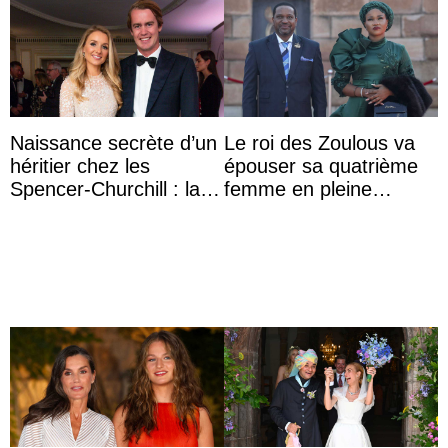
Naissance secrète d’un
Le roi des Zoulous va
héritier chez les
épouser sa quatrième
Spencer-Churchill : la
femme en pleine
marquise de Blandford
polémique conjugale
a accouché du ...