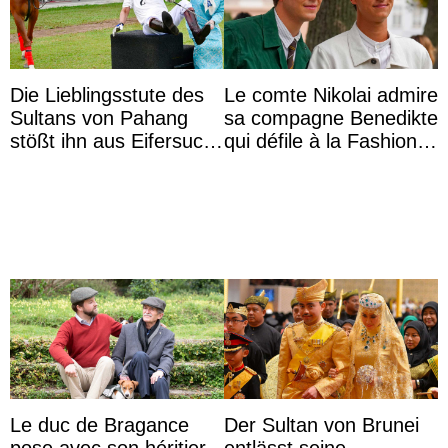
Die Lieblingsstute des
Le comte Nikolai admire
Sultans von Pahang
sa compagne Benedikte
stößt ihn aus Eifersucht
qui défile à la Fashion
auf Königin Azizah
Week de Copenhague
Aminah an
Le duc de Bragance
Der Sultan von Brunei
pose avec son héritier,
entlässt seine