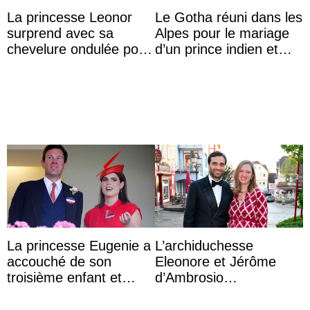
La princesse Leonor
Le Gotha réuni dans les
surprend avec sa
Alpes pour le mariage
chevelure ondulée pour
d’un prince indien et
accompagner sa famille
d’une comtesse
à une réception à
descendante ...
Majorque
La princesse Eugenie a
L’archiduchesse
accouché de son
Eleonore et Jérôme
troisième enfant et
d’Ambrosio
partage une première
agrandissent la famille
photo
impériale d’Autriche