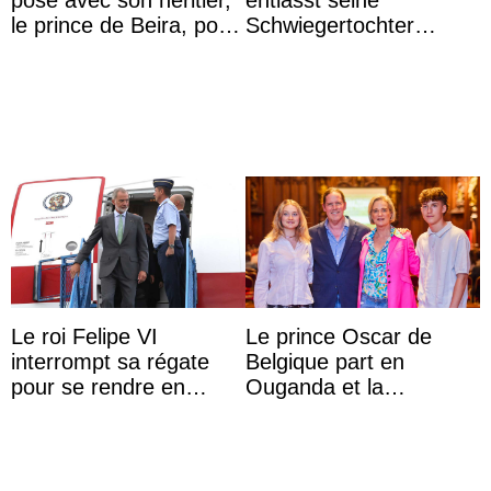
le prince de Beira, pour
Schwiegertochter
ses 30 ans
wegen ihres
unangemessenen
Verhaltens
Le roi Felipe VI
Le prince Oscar de
interrompt sa régate
Belgique part en
pour se rendre en
Ouganda et la
Colombie
princesse Joséphine
veut devenir avocate