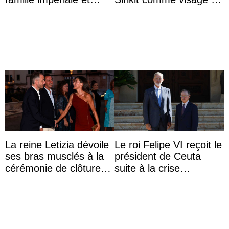
l’ordre de succession
la Journée des femmes
au trône ?
thaïlandaises
La reine Letizia dévoile
Le roi Felipe VI reçoit le
ses bras musclés à la
président de Ceuta
cérémonie de clôture
suite à la crise
du festival du film de
migratoire
Majorque