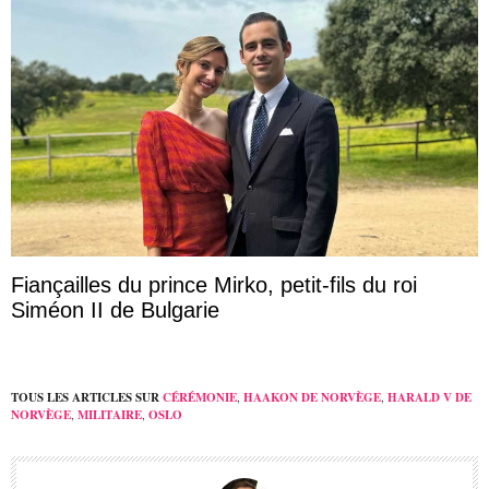
Fiançailles du prince Mirko, petit-fils du roi
Siméon II de Bulgarie
TOUS LES ARTICLES SUR
CÉRÉMONIE
,
HAAKON DE NORVÈGE
,
HARALD V DE
NORVÈGE
,
MILITAIRE
,
OSLO