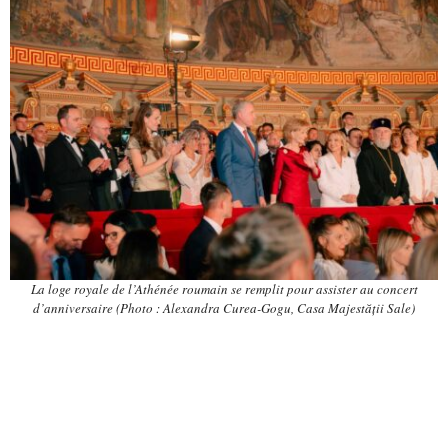
La loge royale de l’Athénée roumain se remplit pour assister au concert
d’anniversaire (Photo : Alexandra Curea-Gogu, Casa Majestății Sale)