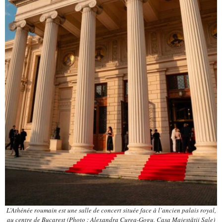
L’Athénée roumain est une salle de concert située face à l’ancien palais royal,
au centre de Bucarest (Photo : Alexandra Curea-Gogu, Casa Majestății Sale)