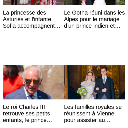
La princesse des
Le Gotha réuni dans les
Asturies et l’infante
Alpes pour le mariage
Sofia accompagnent
d’un prince indien et
leurs parents et la reine
d’une comtesse
Sofia à la récep ...
descendante ...
Le roi Charles III
Les familles royales se
retrouve ses petits-
réunissent à Vienne
enfants, le prince
pour assister au
Archie et la princesse
mariage de