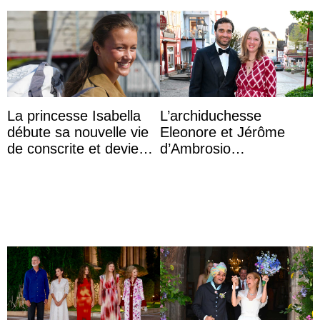
La princesse Isabella
L’archiduchesse
débute sa nouvelle vie
Eleonore et Jérôme
de conscrite et devient
d’Ambrosio
la première princesse
agrandissent la famille
danoise à accom ...
impériale d’Autriche