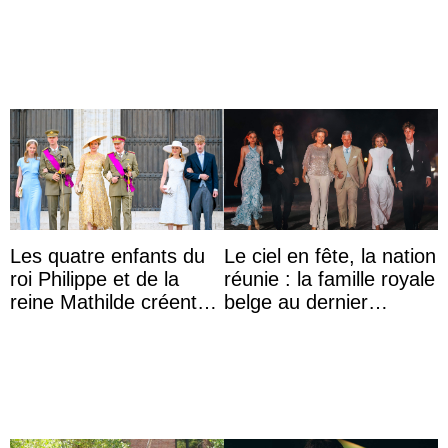
Lilibet, pour la première
l’archiduchesse Isabel
...
Les quatre enfants du
Le ciel en fête, la nation
roi Philippe et de la
réunie : la famille royale
reine Mathilde créent
belge au dernier
l’engouement au Te
rendez-vous du 21
Deum de la fête ...
juillet