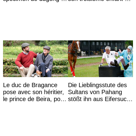
captivité au Japon à
partage une première
l’aquarium de Toba
photo
Le duc de Bragance
Die Lieblingsstute des
pose avec son héritier,
Sultans von Pahang
le prince de Beira, pour
stößt ihn aus Eifersucht
ses 30 ans
auf Königin Azizah
Aminah an