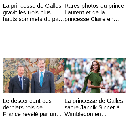
La princesse de Galles
Rares photos du prince
gravit les trois plus
Laurent et de la
hauts sommets du pays
princesse Claire en
avec son frère et avec
chaleureux
le soutien de se ...
représentants de la
famille royale ...
Le descendant des
La princesse de Galles
derniers rois de
sacre Jannik Sinner à
France révélé par un
Wimbledon en
test ADN : découverte
présence de sa famille
d’une nouvelle branche