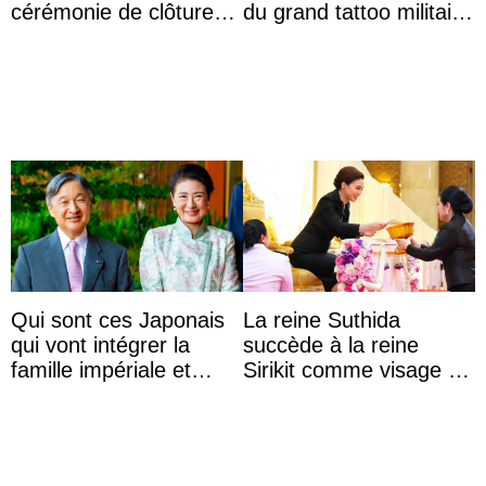
cérémonie de clôture
du grand tattoo militaire
du festival du film de
d’Édimbourg
Majorque
Qui sont ces Japonais
La reine Suthida
qui vont intégrer la
succède à la reine
famille impériale et
Sirikit comme visage de
l’ordre de succession
la Journée des femmes
au trône ?
thaïlandaises