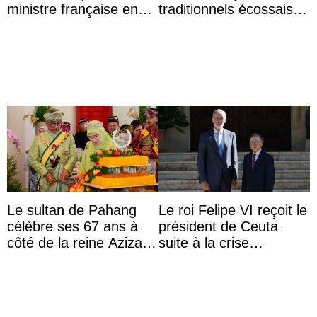
ministre française en
traditionnels écossais
audience
en buvant un scotch
Le sultan de Pahang
Le roi Felipe VI reçoit le
célèbre ses 67 ans à
président de Ceuta
côté de la reine Azizah
suite à la crise
qui porte le diadème
migratoire
d’État