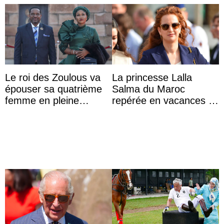
Le roi des Zoulous va
La princesse Lalla
épouser sa quatrième
Salma du Maroc
femme en pleine
repérée en vacances à
polémique conjugale
Capri avec les enfants
du roi Mohammed VI