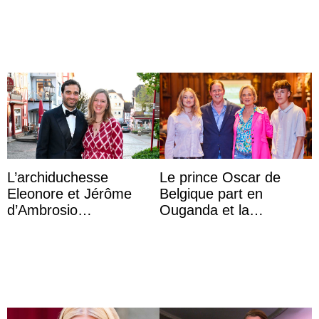
d’une nouvelle branche
l’archiduchesse Isabel
...
L’archiduchesse
Le prince Oscar de
Eleonore et Jérôme
Belgique part en
d’Ambrosio
Ouganda et la
agrandissent la famille
princesse Joséphine
impériale d’Autriche
veut devenir avocate