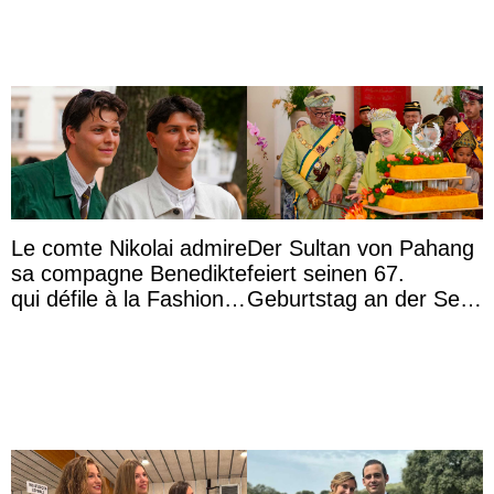
Le comte Nikolai admire
Der Sultan von Pahang
sa compagne Benedikte
feiert seinen 67.
qui défile à la Fashion
Geburtstag an der Seite
Week de Copenhague
von Königin Azizah, die
das Staatsdiadem trägt