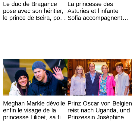
Le duc de Bragance
La princesse des
pose avec son héritier,
Asturies et l’infante
le prince de Beira, pour
Sofia accompagnent
ses 30 ans
leurs parents et la reine
Sofia à la récep ...
Meghan Markle dévoile
Prinz Oscar von Belgien
enfin le visage de la
reist nach Uganda, und
princesse Lilibet, sa fille
Prinzessin Joséphine
de 4 ans et demi
möchte Anwältin
werden