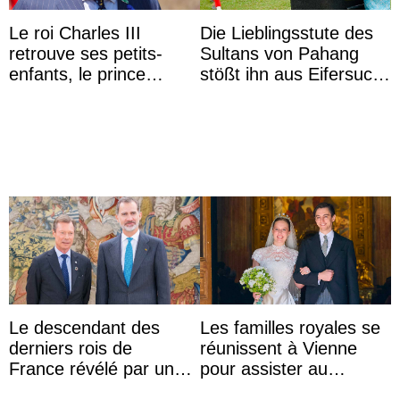
Le roi Charles III
Die Lieblingsstute des
retrouve ses petits-
Sultans von Pahang
enfants, le prince
stößt ihn aus Eifersucht
Archie et la princesse
auf Königin Azizah
Lilibet, pour la première
Aminah an
...
Le descendant des
Les familles royales se
derniers rois de
réunissent à Vienne
France révélé par un
pour assister au
test ADN : découverte
mariage de