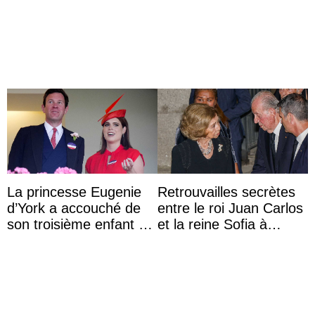
d’une comtesse
accompagner sa famille
descendante ...
à une réception à
Majorque
La princesse Eugenie
Retrouvailles secrètes
d’York a accouché de
entre le roi Juan Carlos
son troisième enfant et
et la reine Sofia à
partage une première
Majorque le temps d’un
photo
dîner ave ...