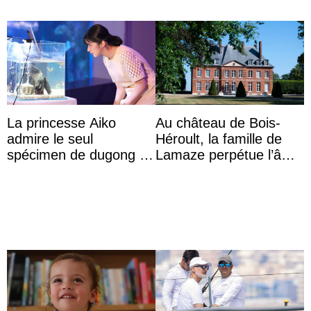
La princesse Aiko
Au château de Bois-
admire le seul
Héroult, la famille de
spécimen de dugong en
Lamaze perpétue l’âme
captivité au Japon à
d’une demeure
l’aquarium de Toba
historique