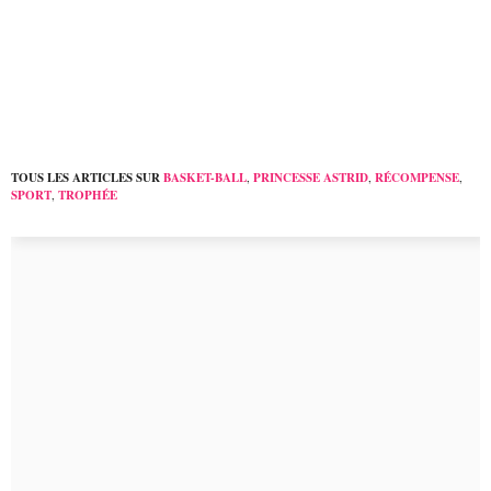
Mexique pour réduire
du roi Gyanendra
les inégalités d’apprent
...
TOUS LES ARTICLES SUR
BASKET-BALL
,
PRINCESSE ASTRID
,
RÉCOMPENSE
,
SPORT
,
TROPHÉE