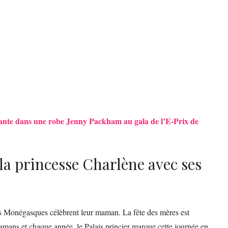
lante dans une robe Jenny Packham au gala de l’E-Prix de
 la princesse Charlène avec ses
s Monégasques célèbrent leur maman. La fête des mères est
mamans et chaque année, le Palais princier marque cette journée en