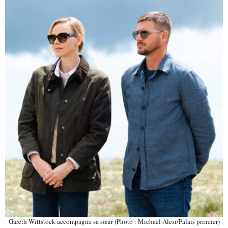
Gareth Wittstock accompagne sa sœur (Photo : Michaël Alesi/Palais princier)