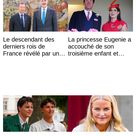
Le descendant des
La princesse Eugenie a
derniers rois de
accouché de son
France révélé par un
troisième enfant et
test ADN : découverte
partage une première
d’une nouvelle branche
photo
...