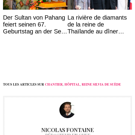
Der Sultan von Pahang
La rivière de diamants
feiert seinen 67.
de la reine de
Geburtstag an der Seite
Thaïlande au dîner
von Königin Azizah, die
d’État d’Emmanuel
das Staatsdiadem trägt
Macron en l’h ...
TOUS LES ARTICLES SUR
CHANTIER
,
HÔPITAL
,
REINE SILVIA DE SUÈDE
NICOLAS FONTAINE