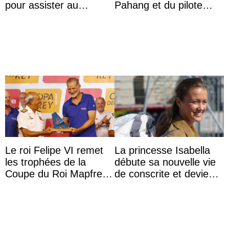
pour assister au
Pahang et du pilote
mariage de
britannique Chris
l’archiduchesse Isabel
Froggatt
Le roi Felipe VI remet
La princesse Isabella
les trophées de la
débute sa nouvelle vie
Coupe du Roi Mapfre à
de conscrite et devient
Majorque
la première princesse
danoise à accom ...