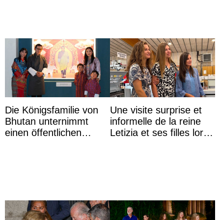
...
Die Königsfamilie von
Une visite surprise et
Bhutan unternimmt
informelle de la reine
einen öffentlichen
Letizia et ses filles lors
Auftritt zu Ehren des
de leurs vacances à
Vermächtnisses des
Majorque
ehemal ...