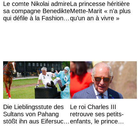
Le comte Nikolai admire
La princesse héritière
sa compagne Benedikte
Mette-Marit « n’a plus
qui défile à la Fashion
qu’un an à vivre »
Week de Copenhague
Die Lieblingsstute des
Le roi Charles III
Sultans von Pahang
retrouve ses petits-
stößt ihn aus Eifersucht
enfants, le prince
auf Königin Azizah
Archie et la princesse
Aminah an
Lilibet, pour la première