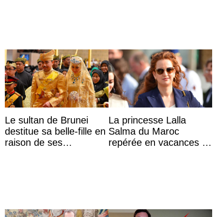
impériale d’Autriche
dans la rue
Le sultan de Brunei
La princesse Lalla
destitue sa belle-fille en
Salma du Maroc
raison de ses
repérée en vacances à
agissements
Capri avec les enfants
inappropriés
du roi Mohammed VI