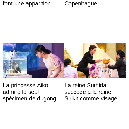
font une apparition
Copenhague
surprise aux
Commonwealth Games
La princesse Aiko
La reine Suthida
admire le seul
succède à la reine
spécimen de dugong en
Sirikit comme visage de
captivité au Japon à
la Journée des femmes
l’aquarium de Toba
thaïlandaises