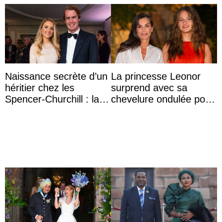
Naissance secrète d’un
La princesse Leonor
héritier chez les
surprend avec sa
Spencer-Churchill : la
chevelure ondulée pour
marquise de Blandford
accompagner sa famille
a accouché du ...
à une réception à
Majorque