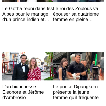
Le Gotha réuni dans les
Le roi des Zoulous va
Alpes pour le mariage
épouser sa quatrième
d’un prince indien et
femme en pleine
d’une comtesse
polémique conjugale
descendante ...
L’archiduchesse
Le prince Dipangkorn
Eleonore et Jérôme
présente la jeune
d’Ambrosio
femme qu’il fréquente à
agrandissent la famille
des passants médusés