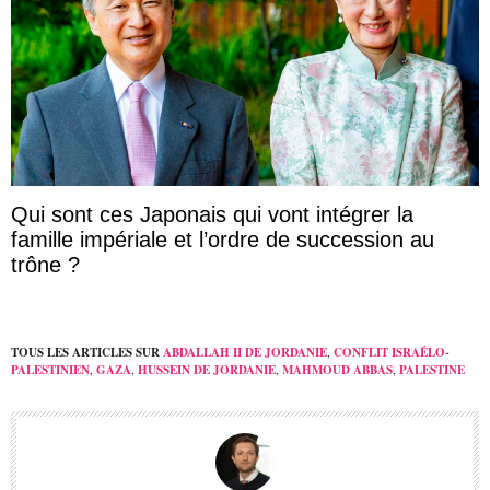
Qui sont ces Japonais qui vont intégrer la
famille impériale et l’ordre de succession au
trône ?
TOUS LES ARTICLES SUR
ABDALLAH II DE JORDANIE
,
CONFLIT ISRAÉLO-
PALESTINIEN
,
GAZA
,
HUSSEIN DE JORDANIE
,
MAHMOUD ABBAS
,
PALESTINE