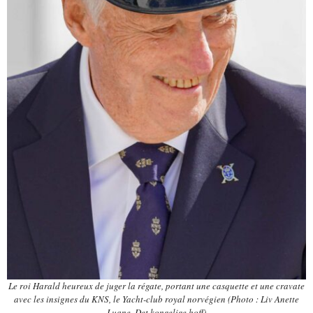
Le roi Harald heureux de juger la régate, portant une casquette et une cravate
avec les insignes du KNS, le Yacht-club royal norvégien (Photo : Liv Anette
Luane, Det kongelige hoff)