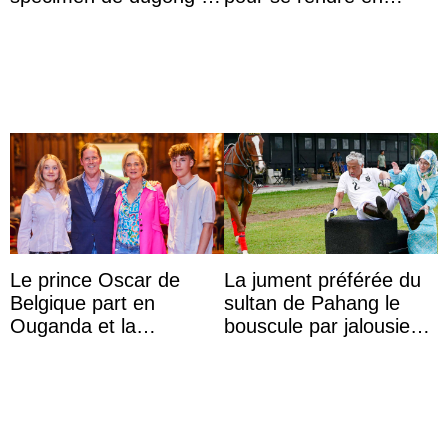
captivité au Japon à
Colombie
l’aquarium de Toba
Le prince Oscar de
La jument préférée du
Belgique part en
sultan de Pahang le
Ouganda et la
bouscule par jalousie
princesse Joséphine
envers la reine Azizah
veut devenir avocate
Aminah