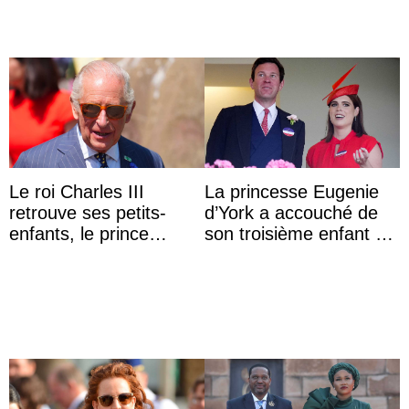
Le roi Charles III
La princesse Eugenie
retrouve ses petits-
d’York a accouché de
enfants, le prince
son troisième enfant et
Archie et la princesse
partage une première
Lilibet, pour la première
photo
...