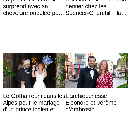
surprend avec sa
héritier chez les
chevelure ondulée pour
Spencer-Churchill : la
accompagner sa famille
marquise de Blandford
à une réception à
a accouché du ...
Majorque
Le Gotha réuni dans les
L’archiduchesse
Alpes pour le mariage
Eleonore et Jérôme
d’un prince indien et
d’Ambrosio
d’une comtesse
agrandissent la famille
descendante ...
impériale d’Autriche