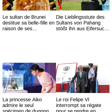
Le sultan de Brunei
Die Lieblingsstute des
destitue sa belle-fille en
Sultans von Pahang
raison de ses
stößt ihn aus Eifersucht
agissements
auf Königin Azizah
inappropriés
Aminah an
La princesse Aiko
Le roi Felipe VI
admire le seul
interrompt sa régate
spécimen de dugong en
pour se rendre en