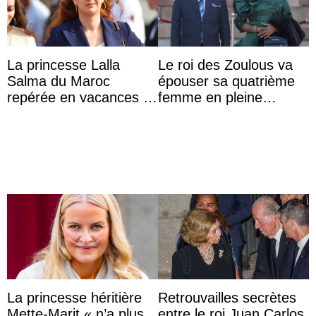
La princesse Lalla
Le roi des Zoulous va
Salma du Maroc
épouser sa quatrième
repérée en vacances à
femme en pleine
Capri avec les enfants
polémique conjugale
du roi Mohammed VI
La princesse héritière
Retrouvailles secrètes
Mette-Marit « n’a plus
entre le roi Juan Carlos