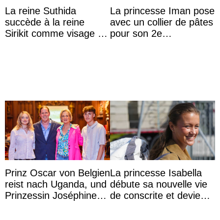
La reine Suthida
La princesse Iman pose
succède à la reine
avec un collier de pâtes
Sirikit comme visage de
pour son 2e
la Journée des femmes
anniversaire
thaïlandaises
Prinz Oscar von Belgien
La princesse Isabella
reist nach Uganda, und
débute sa nouvelle vie
Prinzessin Joséphine
de conscrite et devient
möchte Anwältin
la première princesse
werden
danoise à accom ...