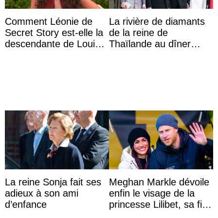
Comment Léonie de
La rivière de diamants
Secret Story est-elle la
de la reine de
descendante de Louis
Thaïlande au dîner
XV ?
d’État d’Emmanuel
Macron en l’h ...
La reine Sonja fait ses
Meghan Markle dévoile
adieux à son ami
enfin le visage de la
d’enfance
princesse Lilibet, sa fille
de 4 ans et demi