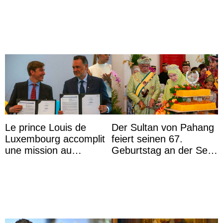
Le prince Louis de
Der Sultan von Pahang
Luxembourg accomplit
feiert seinen 67.
une mission au
Geburtstag an der Seite
Mexique pour réduire
von Königin Azizah, die
les inégalités d’apprent
das Staatsdiadem trägt
...