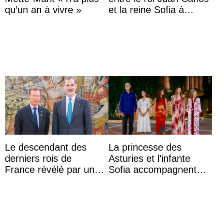
qu’un an à vivre »
et la reine Sofia à
Majorque le temps d’un
dîner ave ...
Le descendant des
La princesse des
derniers rois de
Asturies et l’infante
France révélé par un
Sofia accompagnent
test ADN : découverte
leurs parents et la reine
d’une nouvelle branche
Sofia à la récep ...
...