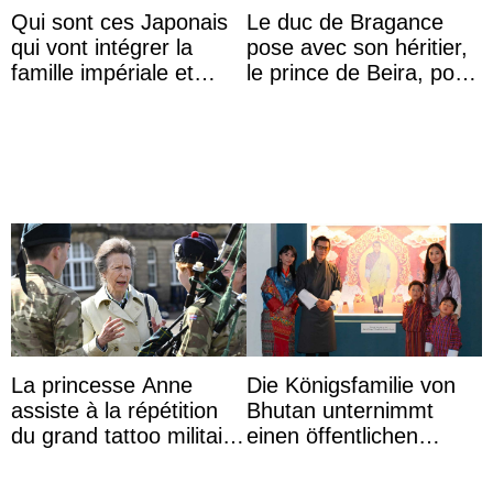
Qui sont ces Japonais
Le duc de Bragance
qui vont intégrer la
pose avec son héritier,
famille impériale et
le prince de Beira, pour
l’ordre de succession
ses 30 ans
au trône ?
La princesse Anne
Die Königsfamilie von
assiste à la répétition
Bhutan unternimmt
du grand tattoo militaire
einen öffentlichen
d’Édimbourg
Auftritt zu Ehren des
Vermächtnisses des