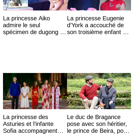
La princesse Aiko
La princesse Eugenie
admire le seul
d’York a accouché de
spécimen de dugong en
son troisième enfant et
captivité au Japon à
partage une première
l’aquarium de Toba
photo
La princesse des
Le duc de Bragance
Asturies et l’infante
pose avec son héritier,
Sofia accompagnent
le prince de Beira, pour