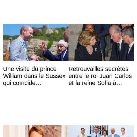
princes ...
Une visite du prince
Retrouvailles secrètes
William dans le Sussex
entre le roi Juan Carlos
qui coïncide
et la reine Sofia à
étrangement avec le
Majorque le temps d’un
retour du prince Harry
dîner ave ...
en Ang ...