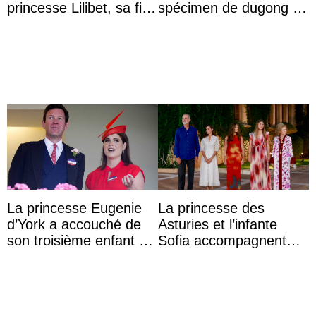
princesse Lilibet, sa fille
spécimen de dugong en
de 4 ans et demi
captivité au Japon à
l’aquarium de Toba
La princesse Eugenie
La princesse des
d’York a accouché de
Asturies et l’infante
son troisième enfant et
Sofia accompagnent
partage une première
leurs parents et la reine
photo
Sofia à la récep ...