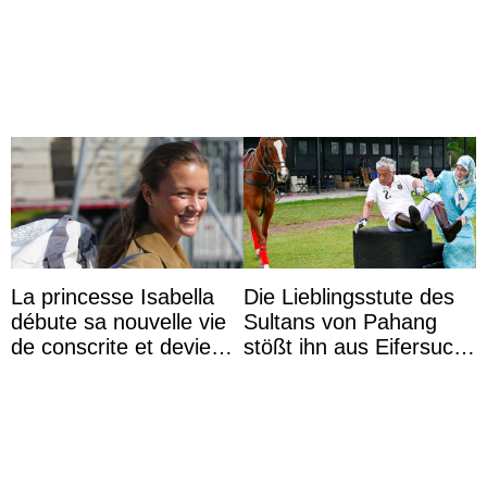
leurs parents et la reine
ses 30 ans
Sofia à la récep ...
La princesse Isabella
Die Lieblingsstute des
débute sa nouvelle vie
Sultans von Pahang
de conscrite et devient
stößt ihn aus Eifersucht
la première princesse
auf Königin Azizah
danoise à accom ...
Aminah an