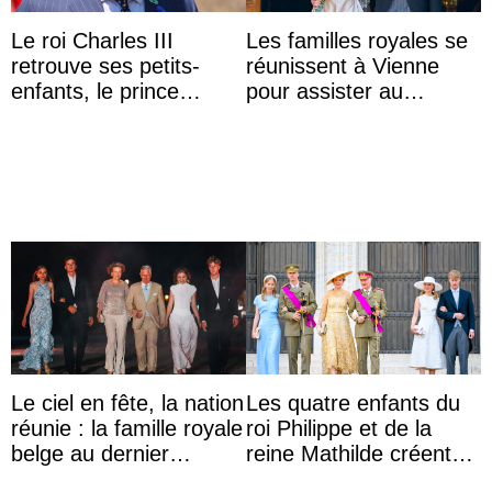
Le roi Charles III
Les familles royales se
retrouve ses petits-
réunissent à Vienne
enfants, le prince
pour assister au
Archie et la princesse
mariage de
Lilibet, pour la première
l’archiduchesse Isabel
...
Le ciel en fête, la nation
Les quatre enfants du
réunie : la famille royale
roi Philippe et de la
belge au dernier
reine Mathilde créent
rendez-vous du 21
l’engouement au Te