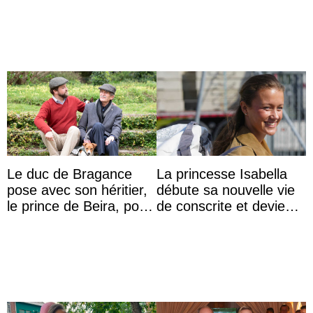
juillet
Deum de la fête ...
Le duc de Bragance
La princesse Isabella
pose avec son héritier,
débute sa nouvelle vie
le prince de Beira, pour
de conscrite et devient
ses 30 ans
la première princesse
danoise à accom ...