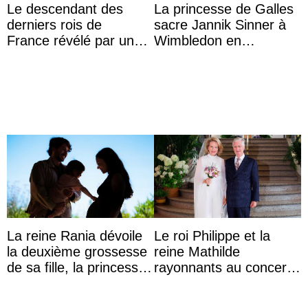
Le descendant des
La princesse de Galles
derniers rois de
sacre Jannik Sinner à
France révélé par un
Wimbledon en
test ADN : découverte
présence de sa famille
d’une nouvelle branche
...
La reine Rania dévoile
Le roi Philippe et la
la deuxième grossesse
reine Mathilde
de sa fille, la princesse
rayonnants au concert
Iman
de prélude de la fête
nationale avec la