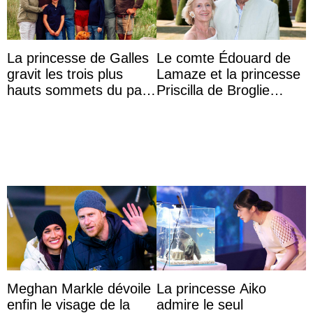
La princesse de Galles
Le comte Édouard de
gravit les trois plus
Lamaze et la princesse
hauts sommets du pays
Priscilla de Broglie
avec son frère et avec
fêtent leurs noces d’or
le soutien de se ...
au château d ...
Meghan Markle dévoile
La princesse Aiko
enfin le visage de la
admire le seul