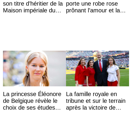
son titre d’héritier de la
porte une robe rose
Maison impériale du
prônant l’amour et la
Brésil à son mariage
tolérance à la fête
nationale
La princesse Éléonore
La famille royale en
de Belgique révèle le
tribune et sur le terrain
choix de ses études
après la victoire de
universitaires à
l’Espagne à la Coupe
l’étranger
du monde de ...