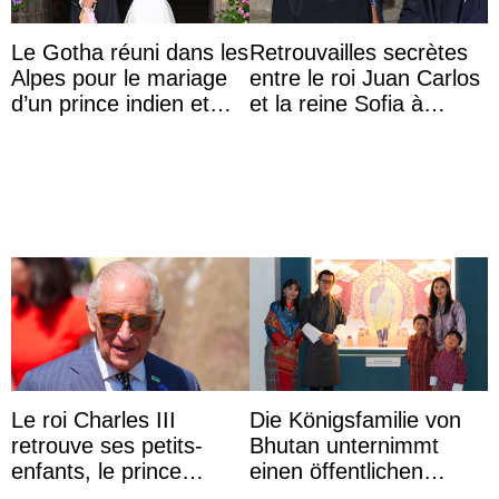
Le Gotha réuni dans les
Retrouvailles secrètes
Alpes pour le mariage
entre le roi Juan Carlos
d’un prince indien et
et la reine Sofia à
d’une comtesse
Majorque le temps d’un
descendante ...
dîner ave ...
Le roi Charles III
Die Königsfamilie von
retrouve ses petits-
Bhutan unternimmt
enfants, le prince
einen öffentlichen
Archie et la princesse
Auftritt zu Ehren des