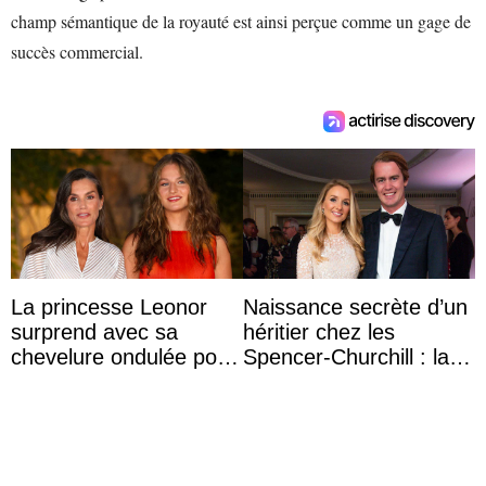
champ sémantique de la royauté est ainsi perçue comme un gage de
succès commercial.
La princesse Leonor
Naissance secrète d’un
surprend avec sa
héritier chez les
chevelure ondulée pour
Spencer-Churchill : la
accompagner sa famille
marquise de Blandford
à une réception à
a accouché du ...
Majorque