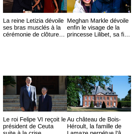
La reine Letizia dévoile
Meghan Markle dévoile
ses bras musclés à la
enfin le visage de la
cérémonie de clôture
princesse Lilibet, sa fille
du festival du film de
de 4 ans et demi
Majorque
Le roi Felipe VI reçoit le
Au château de Bois-
président de Ceuta
Héroult, la famille de
suite à la crise
Lamaze perpétue l’âme