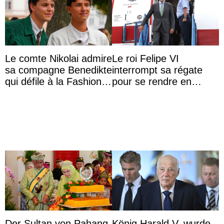
Le comte Nikolai admire
Le roi Felipe VI
sa compagne Benedikte
interrompt sa régate
qui défile à la Fashion
pour se rendre en
Week de Copenhague
Colombie
Der Sultan von Pahang
König Harald V. wurde