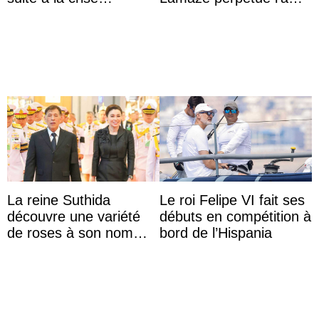
migratoire
d’une demeure
historique
La reine Suthida
Le roi Felipe VI fait ses
découvre une variété
débuts en compétition à
de roses à son nom
bord de l’Hispania
lors d’une sortie avec le
roi de Thaïlande