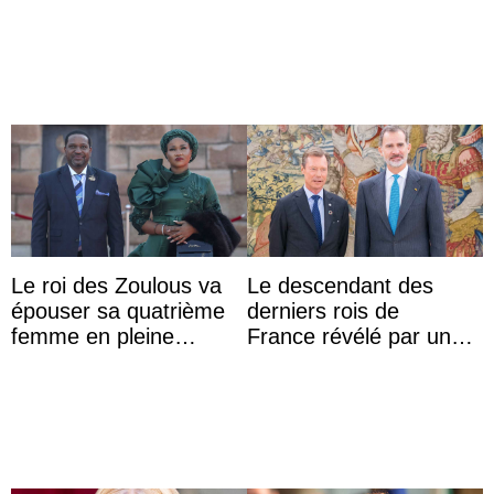
Lilibet, pour la première
Vermächtnisses des
...
ehemal ...
Le roi des Zoulous va
Le descendant des
épouser sa quatrième
derniers rois de
femme en pleine
France révélé par un
polémique conjugale
test ADN : découverte
d’une nouvelle branche
...