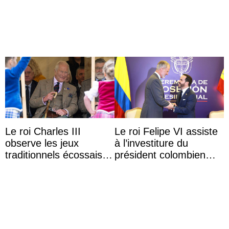
ans du roi Rama X
Le roi Charles III
Le roi Felipe VI assiste
observe les jeux
à l’investiture du
traditionnels écossais
président colombien
en buvant un scotch
Abelardo de la Espriella