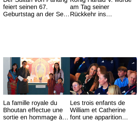
feiert seinen 67.
am Tag seiner
Geburtstag an der Seite
Rückkehr ins
von Königin Azizah, die
Krankenhaus gebracht
das Staatsdiadem trägt
La famille royale du
Les trois enfants de
Bhoutan effectue une
William et Catherine
sortie en hommage à
font une apparition
l’héritage de l’ancien
surprise aux
Roi
Commonwealth Games