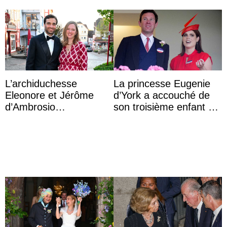
L’archiduchesse
La princesse Eugenie
Eleonore et Jérôme
d’York a accouché de
d’Ambrosio
son troisième enfant et
agrandissent la famille
partage une première
impériale d’Autriche
photo