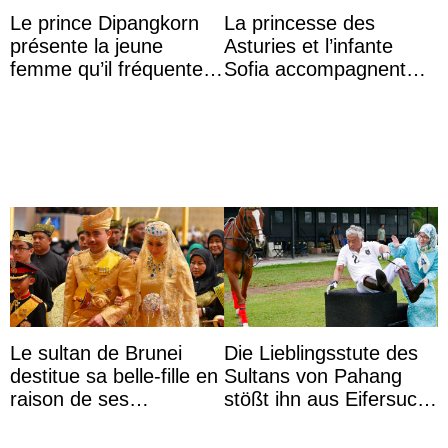
Le prince Dipangkorn
La princesse des
présente la jeune
Asturies et l’infante
femme qu’il fréquente à
Sofia accompagnent
des passants médusés
leurs parents et la reine
dans la rue
Sofia à la récep ...
Le sultan de Brunei
Die Lieblingsstute des
destitue sa belle-fille en
Sultans von Pahang
raison de ses
stößt ihn aus Eifersucht
agissements
auf Königin Azizah
inappropriés
Aminah an