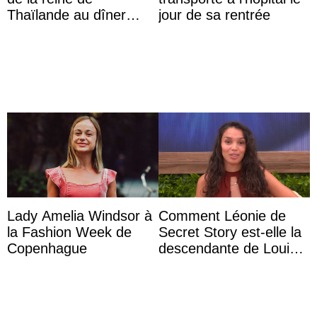
Thaïlande au dîner
jour de sa rentrée
d’État d’Emmanuel
Macron en l’h ...
Lady Amelia Windsor à
Comment Léonie de
la Fashion Week de
Secret Story est-elle la
Copenhague
descendante de Louis
XV ?