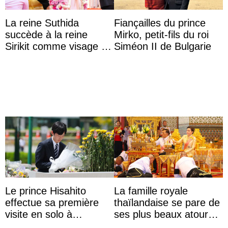
La reine Suthida
Fiançailles du prince
succède à la reine
Mirko, petit-fils du roi
Sirikit comme visage de
Siméon II de Bulgarie
la Journée des femmes
thaïlandaises
Le prince Hisahito
La famille royale
effectue sa première
thaïlandaise se pare de
visite en solo à
ses plus beaux atours
Hiroshima
pour célébrer les 74