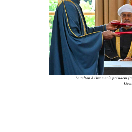
Le sultan d’Oman et le président fr
Liew