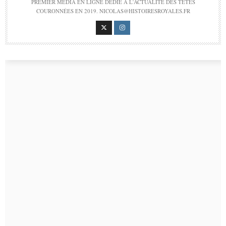
PREMIER MÉDIA EN LIGNE DÉDIÉ À L'ACTUALITÉ DES TÊTES
COURONNÉES EN 2019. NICOLAS@HISTOIRESROYALES.FR