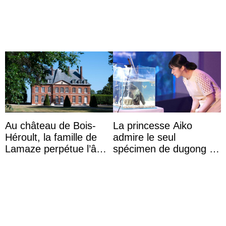
veut devenir avocate
Au château de Bois-
La princesse Aiko
Héroult, la famille de
admire le seul
Lamaze perpétue l’âme
spécimen de dugong en
d’une demeure
captivité au Japon à
historique
l’aquarium de Toba