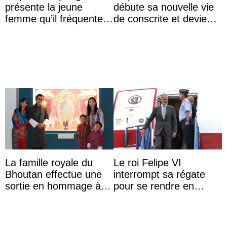
présente la jeune
débute sa nouvelle vie
femme qu’il fréquente à
de conscrite et devient
des passants médusés
la première princesse
dans la rue
danoise à accom ...
La famille royale du
Le roi Felipe VI
Bhoutan effectue une
interrompt sa régate
sortie en hommage à
pour se rendre en
l’héritage de l’ancien
Colombie
Roi