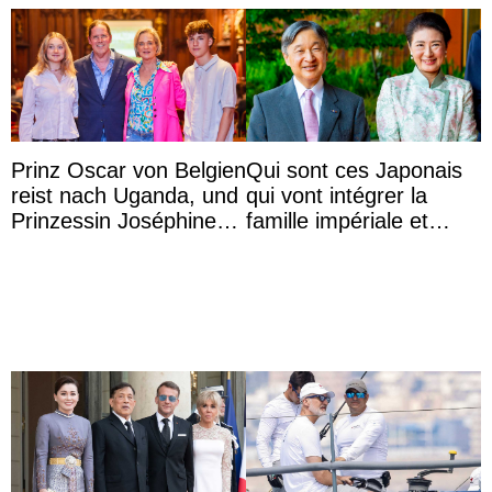
Prinz Oscar von Belgien
Qui sont ces Japonais
reist nach Uganda, und
qui vont intégrer la
Prinzessin Joséphine
famille impériale et
möchte Anwältin
l’ordre de succession
werden
au trône ?