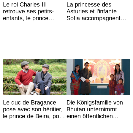
Le roi Charles III
La princesse des
retrouve ses petits-
Asturies et l’infante
enfants, le prince
Sofia accompagnent
Archie et la princesse
leurs parents et la reine
Lilibet, pour la première
Sofia à la récep ...
...
Le duc de Bragance
Die Königsfamilie von
pose avec son héritier,
Bhutan unternimmt
le prince de Beira, pour
einen öffentlichen
ses 30 ans
Auftritt zu Ehren des
Vermächtnisses des