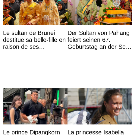
Le sultan de Brunei
Der Sultan von Pahang
destitue sa belle-fille en
feiert seinen 67.
raison de ses
Geburtstag an der Seite
agissements
von Königin Azizah, die
inappropriés
das Staatsdiadem trägt
Le prince Dipangkorn
La princesse Isabella