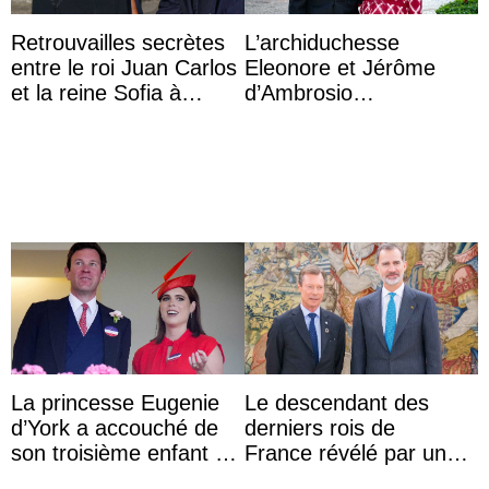
Retrouvailles secrètes
L’archiduchesse
entre le roi Juan Carlos
Eleonore et Jérôme
et la reine Sofia à
d’Ambrosio
Majorque le temps d’un
agrandissent la famille
dîner ave ...
impériale d’Autriche
La princesse Eugenie
Le descendant des
d’York a accouché de
derniers rois de
son troisième enfant et
France révélé par un
partage une première
test ADN : découverte