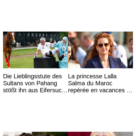
photo
d’une nouvelle branche
...
Die Lieblingsstute des
La princesse Lalla
Sultans von Pahang
Salma du Maroc
stößt ihn aus Eifersucht
repérée en vacances à
auf Königin Azizah
Capri avec les enfants
Aminah an
du roi Mohammed VI