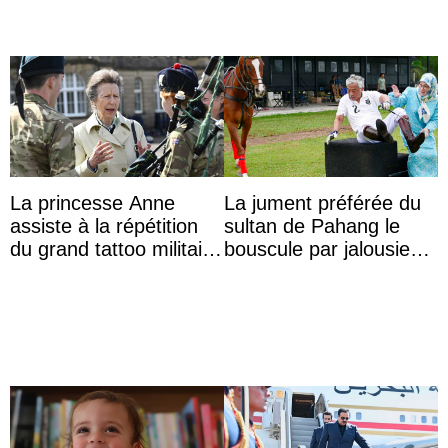
La princesse Anne
La jument préférée du
assiste à la répétition
sultan de Pahang le
du grand tattoo militaire
bouscule par jalousie
d’Édimbourg
envers la reine Azizah
Aminah