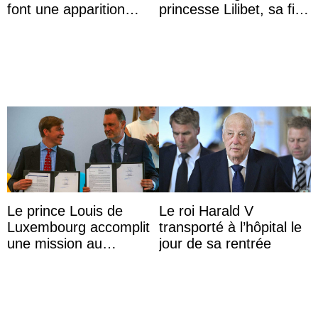
font une apparition
princesse Lilibet, sa fille
surprise aux
de 4 ans et demi
Commonwealth Games
Le prince Louis de
Le roi Harald V
Luxembourg accomplit
transporté à l’hôpital le
une mission au
jour de sa rentrée
Mexique pour réduire
les inégalités d’apprent
...