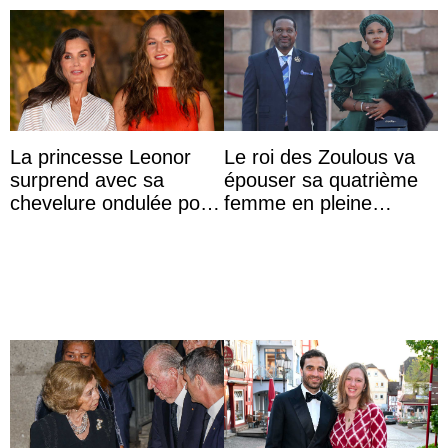
La princesse Leonor
Le roi des Zoulous va
surprend avec sa
épouser sa quatrième
chevelure ondulée pour
femme en pleine
accompagner sa famille
polémique conjugale
à une réception à
Majorque