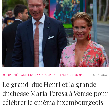
ACTUALITÉ
,
FAMILLE GRAND-DUCALE LUXEMBOURGEOISE
31 AOÛT 2024
Le grand-duc Henri et la grande-
duchesse Maria Teresa à Venise pour
célébrer le cinéma luxembourgeois