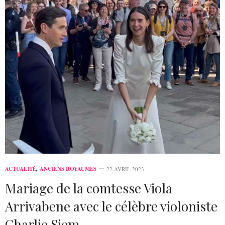
ACTUALITÉ
,
ANCIENS ROYAUMES
22 AVRIL 2023
Mariage de la comtesse Viola
Arrivabene avec le célèbre violoniste
Charlie Siem