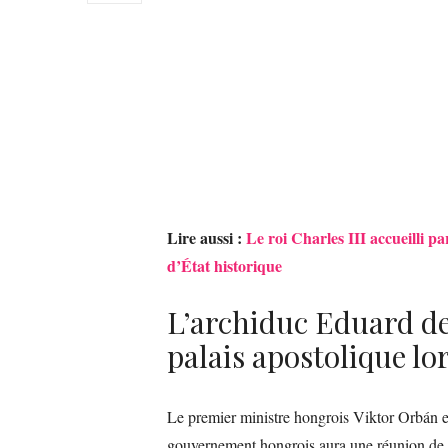
Lire aussi :
Le roi Charles III accueilli p
d’État historique
L’archiduc Eduard d
palais apostolique lor
Le premier ministre hongrois Viktor Orbán eff
gouvernement hongrois aura une réunion de t