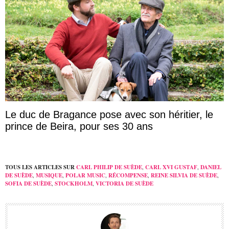
Le duc de Bragance pose avec son héritier, le
prince de Beira, pour ses 30 ans
TOUS LES ARTICLES SUR
CARL PHILIP DE SUÈDE
,
CARL XVI GUSTAF
,
DANIEL
DE SUÈDE
,
MUSIQUE
,
POLAR MUSIC
,
RÉCOMPENSE
,
REINE SILVIA DE SUÈDE
,
SOFIA DE SUÈDE
,
STOCKHOLM
,
VICTORIA DE SUÈDE