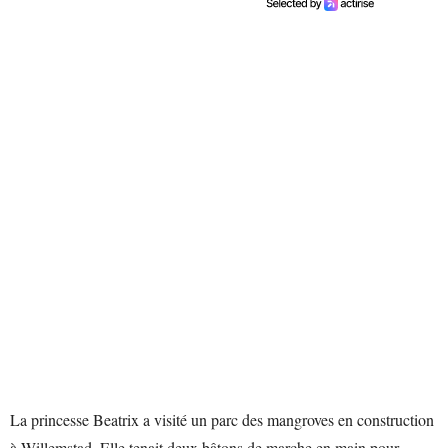
La princesse Beatrix a visité un parc des mangroves en construction
à Willemstad. Elle tenait deux bâtons de marche en main pour