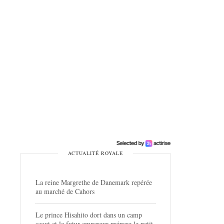
ACTUALITÉ ROYALE
La reine Margrethe de Danemark repérée
au marché de Cahors
Le prince Hisahito dort dans un camp
scout et le futur empereur prépare le petit-