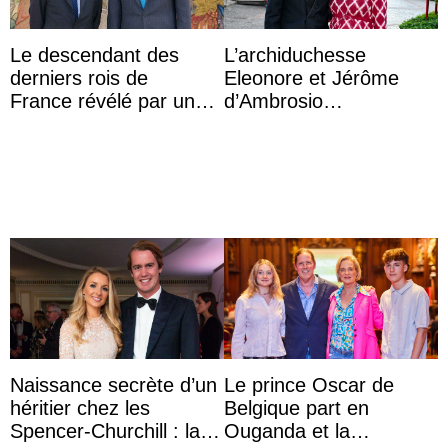
Le descendant des
L’archiduchesse
derniers rois de
Eleonore et Jérôme
France révélé par un
d’Ambrosio
test ADN : découverte
agrandissent la famille
d’une nouvelle branche
impériale d’Autriche
...
Naissance secrète d’un
Le prince Oscar de
héritier chez les
Belgique part en
Spencer-Churchill : la
Ouganda et la