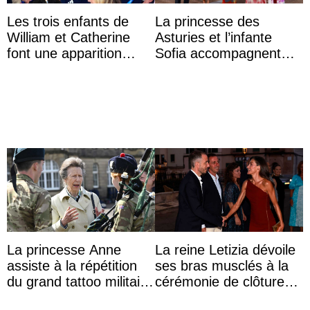
Les trois enfants de
La princesse des
William et Catherine
Asturies et l’infante
font une apparition
Sofia accompagnent
surprise aux
leurs parents et la reine
Commonwealth Games
Sofia à la récep ...
La princesse Anne
La reine Letizia dévoile
assiste à la répétition
ses bras musclés à la
du grand tattoo militaire
cérémonie de clôture
d’Édimbourg
du festival du film de