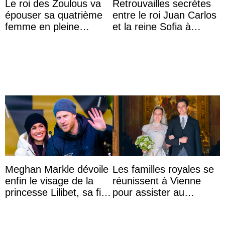
Le roi des Zoulous va
Retrouvailles secrètes
épouser sa quatrième
entre le roi Juan Carlos
femme en pleine
et la reine Sofia à
polémique conjugale
Majorque le temps d’un
dîner ave ...
Meghan Markle dévoile
Les familles royales se
enfin le visage de la
réunissent à Vienne
princesse Lilibet, sa fille
pour assister au
de 4 ans et demi
mariage de
l’archiduchesse Isabel