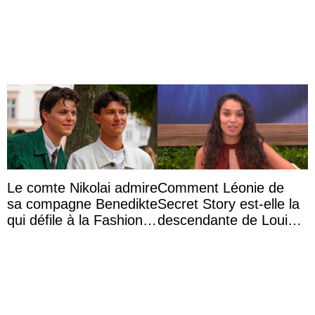
marquise de Blandford
princesse Joséphine
a accouché du ...
veut devenir avocate
Le comte Nikolai admire
Comment Léonie de
sa compagne Benedikte
Secret Story est-elle la
qui défile à la Fashion
descendante de Louis
Week de Copenhague
XV ?