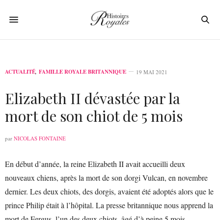
ACTUALITÉ
,
FAMILLE ROYALE BRITANNIQUE
19 MAI 2021
Elizabeth II dévastée par la
mort de son chiot de 5 mois
par
NICOLAS FONTAINE
En début d’année, la reine Elizabeth II avait accueilli deux
nouveaux chiens, après la mort de son dorgi Vulcan, en novembre
dernier. Les deux chiots, des dorgis, avaient été adoptés alors que le
prince Philip était à l’hôpital. La presse britannique nous apprend la
mort de Fergus, l’un des deux chiots, âgé d’à peine 5 mois.