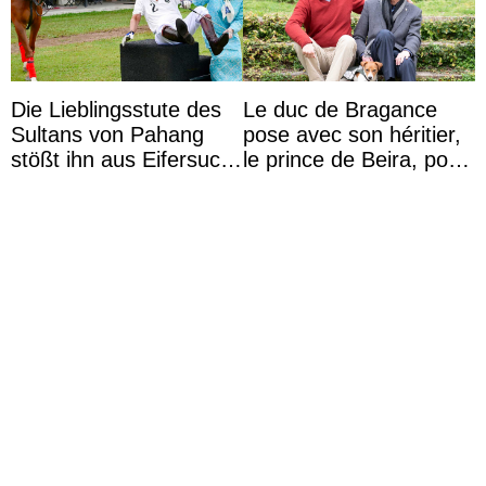
Die Lieblingsstute des
Le duc de Bragance
Sultans von Pahang
pose avec son héritier,
stößt ihn aus Eifersucht
le prince de Beira, pour
auf Königin Azizah
ses 30 ans
Aminah an
Le duc de Bavière se
La famille royale