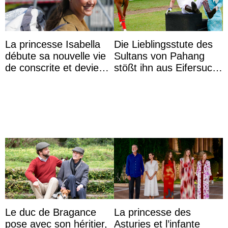
La princesse Isabella
Die Lieblingsstute des
débute sa nouvelle vie
Sultans von Pahang
de conscrite et devient
stößt ihn aus Eifersucht
la première princesse
auf Königin Azizah
danoise à accom ...
Aminah an
Le duc de Bragance
La princesse des
pose avec son héritier,
Asturies et l’infante