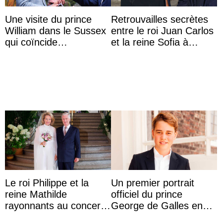
Une visite du prince
Retrouvailles secrètes
William dans le Sussex
entre le roi Juan Carlos
qui coïncide
et la reine Sofia à
étrangement avec le
Majorque le temps d’un
retour du prince Harry
dîner ave ...
en Ang ...
Le roi Philippe et la
Un premier portrait
reine Mathilde
officiel du prince
rayonnants au concert
George de Galles en
de prélude de la fête
costume pour son 13e