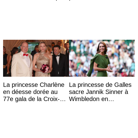
avec son frère et avec
chaleureux
le soutien de se ...
représentants de la
famille royale ...
La princesse Charlène
La princesse de Galles
en déesse dorée au
sacre Jannik Sinner à
77e gala de la Croix-
Wimbledon en
Rouge monégasque
présence de sa famille