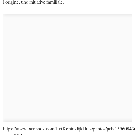
l’origine, une initiative familiale.
https://www.facebook.com/HetKoninklijkHuis/photos/pcb.139608