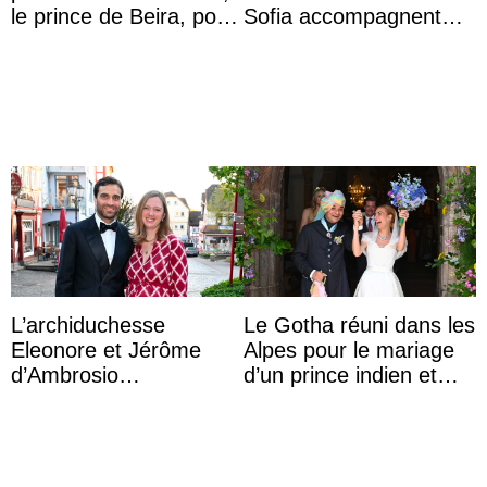
le prince de Beira, pour
Sofia accompagnent
ses 30 ans
leurs parents et la reine
Sofia à la récep ...
L’archiduchesse
Le Gotha réuni dans les
Eleonore et Jérôme
Alpes pour le mariage
d’Ambrosio
d’un prince indien et
agrandissent la famille
d’une comtesse
impériale d’Autriche
descendante ...