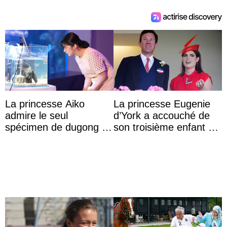
La princesse Aiko
La princesse Eugenie
admire le seul
d’York a accouché de
spécimen de dugong en
son troisième enfant et
captivité au Japon à
partage une première
l’aquarium de Toba
photo