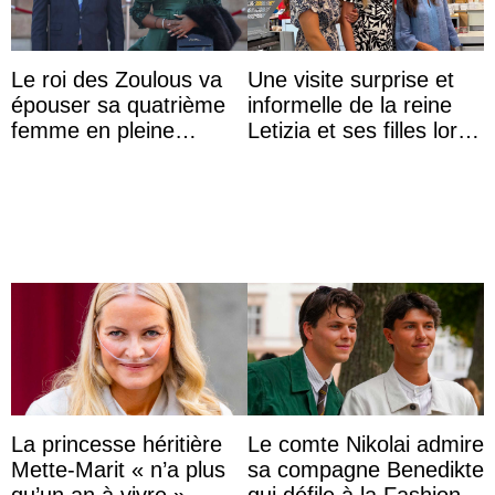
Le roi des Zoulous va
Une visite surprise et
épouser sa quatrième
informelle de la reine
femme en pleine
Letizia et ses filles lors
polémique conjugale
de leurs vacances à
Majorque
La princesse héritière
Le comte Nikolai admire
Mette-Marit « n’a plus
sa compagne Benedikte
qu’un an à vivre »
qui défile à la Fashion