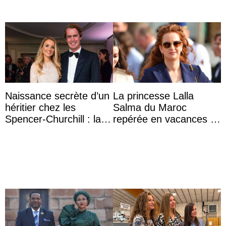
Naissance secrète d’un
La princesse Lalla
héritier chez les
Salma du Maroc
Spencer-Churchill : la
repérée en vacances à
marquise de Blandford
Capri avec les enfants
a accouché du ...
du roi Mohammed VI