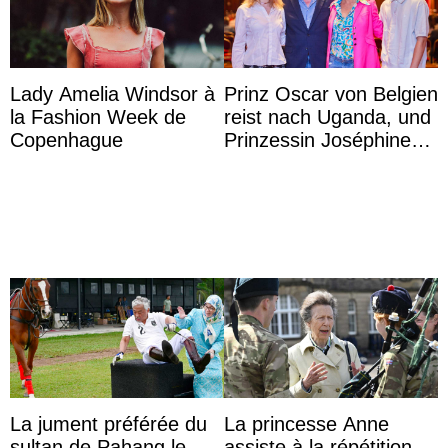
Lady Amelia Windsor à
Prinz Oscar von Belgien
la Fashion Week de
reist nach Uganda, und
Copenhague
Prinzessin Joséphine
möchte Anwältin
werden
La jument préférée du
La princesse Anne
sultan de Pahang le
assiste à la répétition