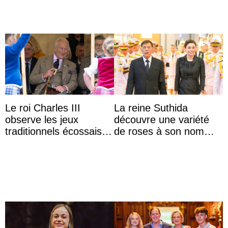
Le roi Charles III
La reine Suthida
observe les jeux
découvre une variété
traditionnels écossais
de roses à son nom
en buvant un scotch
lors d’une sortie avec le
roi de Thaïlande