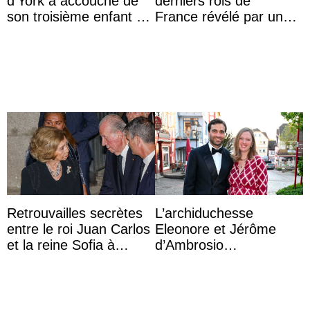
d’York a accouché de
derniers rois de
son troisième enfant et
France révélé par un
partage une première
test ADN : découverte
photo
d’une nouvelle branche
...
Retrouvailles secrètes
L’archiduchesse
entre le roi Juan Carlos
Eleonore et Jérôme
et la reine Sofia à
d’Ambrosio
Majorque le temps d’un
agrandissent la famille
dîner ave ...
impériale d’Autriche