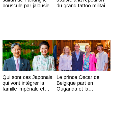
bouscule par jalousie
du grand tattoo militaire
envers la reine Azizah
d’Édimbourg
Aminah
Qui sont ces Japonais
Le prince Oscar de
qui vont intégrer la
Belgique part en
famille impériale et
Ouganda et la
l’ordre de succession
princesse Joséphine
au trône ?
veut devenir avocate