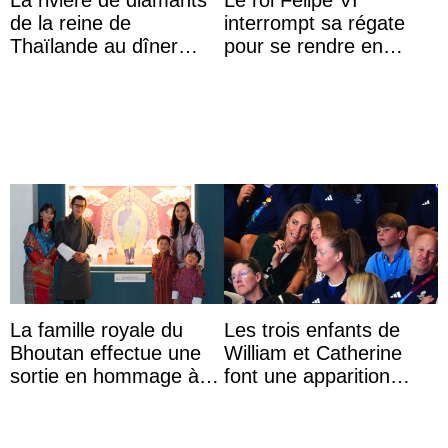
de la reine de
interrompt sa régate
Thaïlande au dîner
pour se rendre en
d’État d’Emmanuel
Colombie
Macron en l’h ...
La famille royale du
Les trois enfants de
Bhoutan effectue une
William et Catherine
sortie en hommage à
font une apparition
l’héritage de l’ancien
surprise aux
Roi
Commonwealth Games