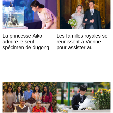
La princesse Aiko
Les familles royales se
admire le seul
réunissent à Vienne
spécimen de dugong en
pour assister au
captivité au Japon à
mariage de
l’aquarium de Toba
l’archiduchesse Isabel