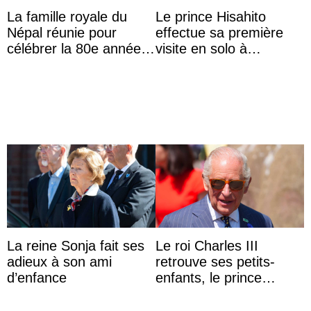
La famille royale du
Le prince Hisahito
Népal réunie pour
effectue sa première
célébrer la 80e année
visite en solo à
du roi Gyanendra
Hiroshima
La reine Sonja fait ses
Le roi Charles III
adieux à son ami
retrouve ses petits-
d’enfance
enfants, le prince
Archie et la princesse
Lilibet, pour la première