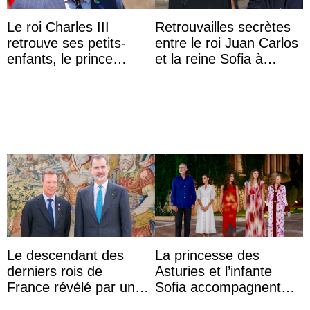
Le roi Charles III
Retrouvailles secrètes
retrouve ses petits-
entre le roi Juan Carlos
enfants, le prince
et la reine Sofia à
Archie et la princesse
Majorque le temps d’un
Lilibet, pour la première
dîner ave ...
...
Le descendant des
La princesse des
derniers rois de
Asturies et l’infante
France révélé par un
Sofia accompagnent
test ADN : découverte
leurs parents et la reine