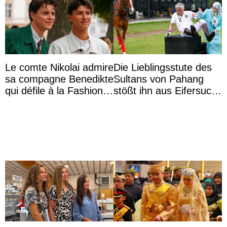
Le comte Nikolai admire
Die Lieblingsstute des
sa compagne Benedikte
Sultans von Pahang
qui défile à la Fashion
stößt ihn aus Eifersucht
Week de Copenhague
auf Königin Azizah
Aminah an