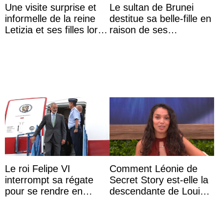
Une visite surprise et
Le sultan de Brunei
informelle de la reine
destitue sa belle-fille en
Letizia et ses filles lors
raison de ses
de leurs vacances à
agissements
Majorque
inappropriés
Le roi Felipe VI
Comment Léonie de
interrompt sa régate
Secret Story est-elle la
pour se rendre en
descendante de Louis
Colombie
XV ?