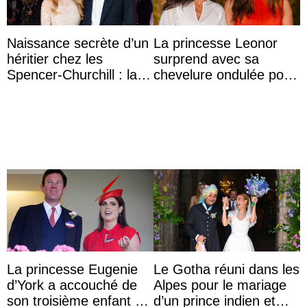
Naissance secrète d’un
La princesse Leonor
héritier chez les
surprend avec sa
Spencer-Churchill : la
chevelure ondulée pour
marquise de Blandford
accompagner sa famille
a accouché du ...
à une réception à
Majorque
La princesse Eugenie
Le Gotha réuni dans les
d’York a accouché de
Alpes pour le mariage
son troisième enfant et
d’un prince indien et