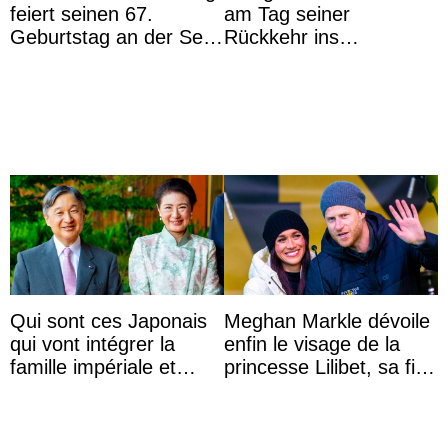
feiert seinen 67.
am Tag seiner
Geburtstag an der Seite
Rückkehr ins
von Königin Azizah, die
Krankenhaus gebracht
das Staatsdiadem trägt
Qui sont ces Japonais
Meghan Markle dévoile
qui vont intégrer la
enfin le visage de la
famille impériale et
princesse Lilibet, sa fille
l’ordre de succession
de 4 ans et demi
au trône ?