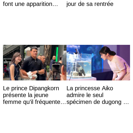
font une apparition
jour de sa rentrée
surprise aux
Commonwealth Games
Le prince Dipangkorn
La princesse Aiko
présente la jeune
admire le seul
femme qu’il fréquente à
spécimen de dugong en
des passants médusés
captivité au Japon à
dans la rue
l’aquarium de Toba