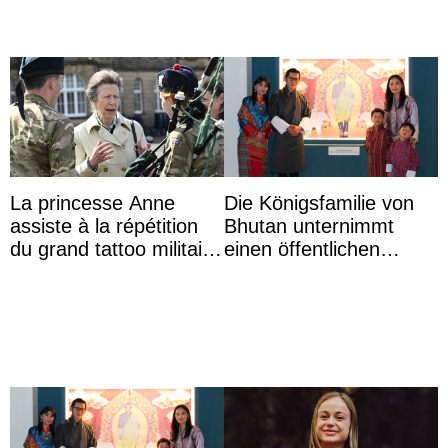
La princesse Anne
Die Königsfamilie von
assiste à la répétition
Bhutan unternimmt
du grand tattoo militaire
einen öffentlichen
d’Édimbourg
Auftritt zu Ehren des
Vermächtnisses des
ehemal ...