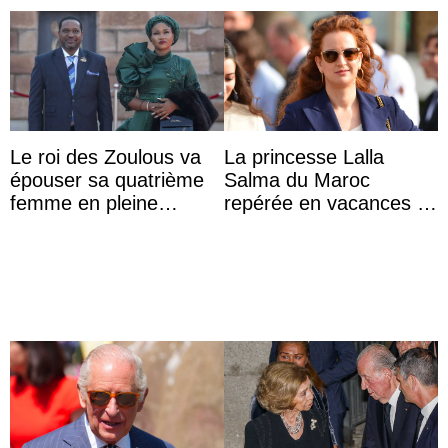
Le roi des Zoulous va
La princesse Lalla
épouser sa quatrième
Salma du Maroc
femme en pleine
repérée en vacances à
polémique conjugale
Capri avec les enfants
du roi Mohammed VI