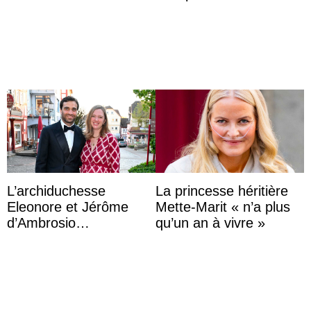
partage une première
d’une comtesse
photo
descendante ...
L’archiduchesse
La princesse héritière
Eleonore et Jérôme
Mette-Marit « n’a plus
d’Ambrosio
qu’un an à vivre »
agrandissent la famille
impériale d’Autriche