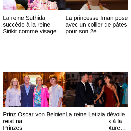
La reine Suthida
La princesse Iman pose
succède à la reine
avec un collier de pâtes
Sirikit comme visage de
pour son 2e
la Journée des femmes
anniversaire
thaïlandaises
Prinz Oscar von Belgien
La reine Letizia dévoile
reist nach Uganda, und
ses bras musclés à la
Prinzessin Joséphine
cérémonie de clôture