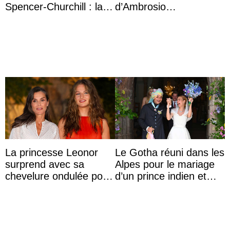
Spencer-Churchill : la
d’Ambrosio
marquise de Blandford
agrandissent la famille
a accouché du ...
impériale d’Autriche
La princesse Leonor
Le Gotha réuni dans les
surprend avec sa
Alpes pour le mariage
chevelure ondulée pour
d’un prince indien et
accompagner sa famille
d’une comtesse
à une réception à
descendante ...
Majorque