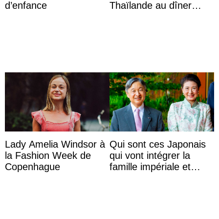
d’enfance
Thaïlande au dîner
d’État d’Emmanuel
Macron en l’h ...
Lady Amelia Windsor à
Qui sont ces Japonais
la Fashion Week de
qui vont intégrer la
Copenhague
famille impériale et
l’ordre de succession
au trône ?