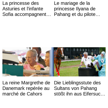
La princesse des
Le mariage de la
Asturies et l’infante
princesse Ilyana de
Sofia accompagnent
Pahang et du pilote
leurs parents et la reine
britannique Chris
Sofia à la récep ...
Froggatt
La reine Margrethe de
Die Lieblingsstute des
Danemark repérée au
Sultans von Pahang
marché de Cahors
stößt ihn aus Eifersucht
auf Königin Azizah
Aminah an