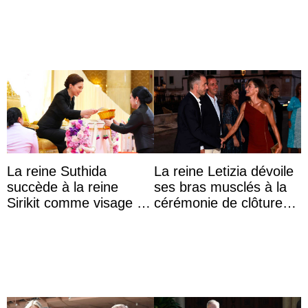
Lilibet, pour la première
dîner ave ...
...
La reine Suthida
La reine Letizia dévoile
succède à la reine
ses bras musclés à la
Sirikit comme visage de
cérémonie de clôture
la Journée des femmes
du festival du film de
thaïlandaises
Majorque