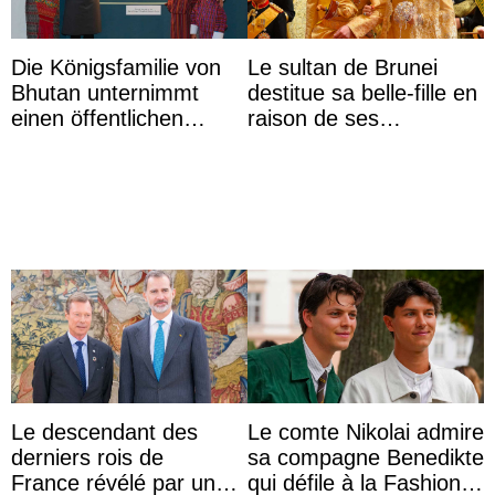
Die Königsfamilie von
Le sultan de Brunei
Bhutan unternimmt
destitue sa belle-fille en
einen öffentlichen
raison de ses
Auftritt zu Ehren des
agissements
Vermächtnisses des
inappropriés
ehemal ...
Le descendant des
Le comte Nikolai admire
derniers rois de
sa compagne Benedikte
France révélé par un
qui défile à la Fashion