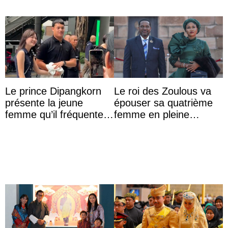
Le prince Dipangkorn
Le roi des Zoulous va
présente la jeune
épouser sa quatrième
femme qu’il fréquente à
femme en pleine
des passants médusés
polémique conjugale
dans la rue