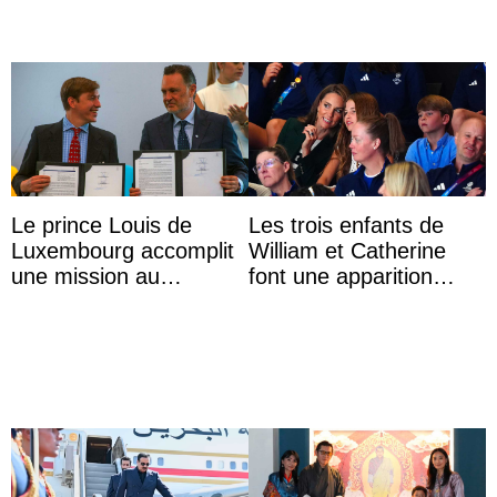
Le prince Louis de
Les trois enfants de
Luxembourg accomplit
William et Catherine
une mission au
font une apparition
Mexique pour réduire
surprise aux
les inégalités d’apprent
Commonwealth Games
...