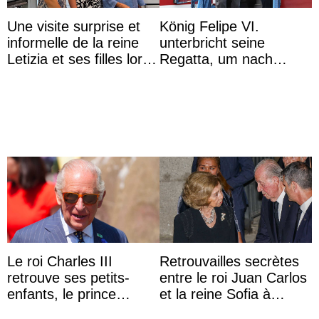
Une visite surprise et
König Felipe VI.
informelle de la reine
unterbricht seine
Letizia et ses filles lors
Regatta, um nach
de leurs vacances à
Kolumbien zu reisen
Majorque
Le roi Charles III
Retrouvailles secrètes
retrouve ses petits-
entre le roi Juan Carlos
enfants, le prince
et la reine Sofia à
Archie et la princesse
Majorque le temps d’un