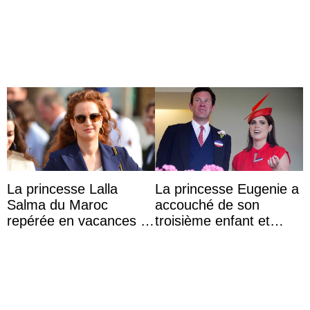
test ADN : découverte
Week de Copenhague
d’une nouvelle branche
...
La princesse Lalla
La princesse Eugenie a
Salma du Maroc
accouché de son
repérée en vacances à
troisième enfant et
Capri avec les enfants
partage une première
du roi Mohammed VI
photo