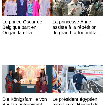
Le prince Oscar de
La princesse Anne
Belgique part en
assiste à la répétition
Ouganda et la
du grand tattoo militaire
princesse Joséphine
d’Édimbourg
veut devenir avocate
Die Königsfamilie von
Le président égyptien
Bhutan unternimmt
reçoit le roi Hamad de