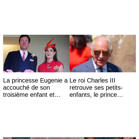
a accouché du ...
du roi Mohammed VI
La princesse Eugenie a
Le roi Charles III
accouché de son
retrouve ses petits-
troisième enfant et
enfants, le prince
partage une première
Archie et la princesse
photo
Lilibet, pour la première
...