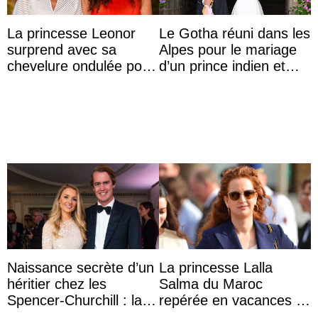
La princesse Leonor
Le Gotha réuni dans les
surprend avec sa
Alpes pour le mariage
chevelure ondulée pour
d’un prince indien et
accompagner sa famille
d’une comtesse
à une réception à
descendante ...
Majorque
Naissance secrète d’un
La princesse Lalla
héritier chez les
Salma du Maroc
Spencer-Churchill : la
repérée en vacances à
marquise de Blandford
Capri avec les enfants