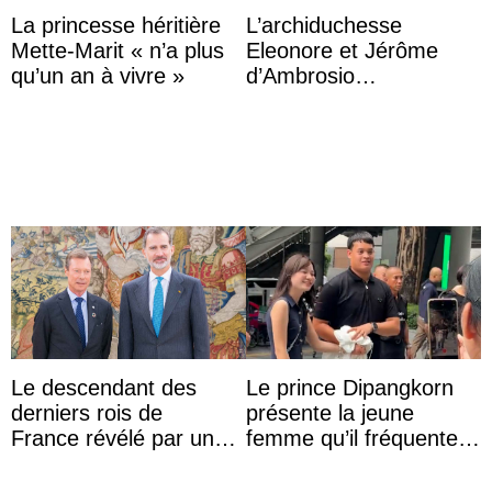
La princesse héritière
L’archiduchesse
Mette-Marit « n’a plus
Eleonore et Jérôme
qu’un an à vivre »
d’Ambrosio
agrandissent la famille
impériale d’Autriche
Le descendant des
Le prince Dipangkorn
derniers rois de
présente la jeune
France révélé par un
femme qu’il fréquente à
test ADN : découverte
des passants médusés
d’une nouvelle branche
dans la rue