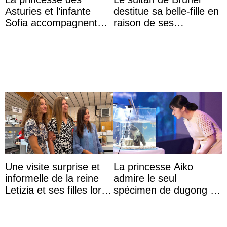
Asturies et l’infante
destitue sa belle-fille en
Sofia accompagnent
raison de ses
leurs parents et la reine
agissements
Sofia à la récep ...
inappropriés
Une visite surprise et
La princesse Aiko
informelle de la reine
admire le seul
Letizia et ses filles lors
spécimen de dugong en
de leurs vacances à
captivité au Japon à
Majorque
l’aquarium de Toba