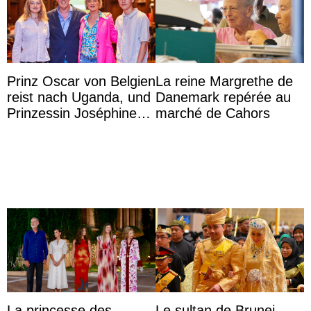
Prinz Oscar von Belgien
La reine Margrethe de
reist nach Uganda, und
Danemark repérée au
Prinzessin Joséphine
marché de Cahors
möchte Anwältin
werden
La princesse des
Le sultan de Brunei