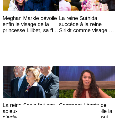
Meghan Markle dévoile
La reine Suthida
enfin le visage de la
succède à la reine
princesse Lilibet, sa fille
Sirikit comme visage de
de 4 ans et demi
la Journée des femmes
thaïlandaises
La reine Sonja fait ses
Comment Léonie de
adieux à son ami
Secret Story est-elle la
d’enfance
descendante de Louis