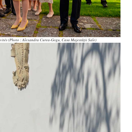
nvités (Photo : Alexandra Curea-Gogu, Casa Majestății Sale)