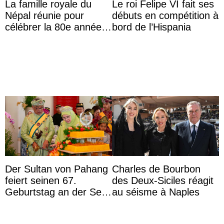
La famille royale du
Le roi Felipe VI fait ses
Népal réunie pour
débuts en compétition à
célébrer la 80e année
bord de l’Hispania
du roi Gyanendra
Der Sultan von Pahang
Charles de Bourbon
feiert seinen 67.
des Deux-Siciles réagit
Geburtstag an der Seite
au séisme à Naples
von Königin Azizah, die
das Staatsdiadem trägt