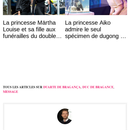
La princesse Märtha
La princesse Aiko
Louise et sa fille aux
admire le seul
funérailles du double
spécimen de dugong en
champion olympique
captivité au Japon à
Olaf Tufte
l’aquarium de Toba
TOUS LES ARTICLES SUR
DUARTE DE BRAGANÇA
,
DUC DE BRAGANCE
,
MESSAGE