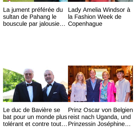
La jument préférée du
Lady Amelia Windsor à
sultan de Pahang le
la Fashion Week de
bouscule par jalousie
Copenhague
envers la reine Azizah
Aminah
Le duc de Bavière se
Prinz Oscar von Belgien
bat pour un monde plus
reist nach Uganda, und
tolérant et contre toute
Prinzessin Joséphine
forme d’exclusion
möchte Anwältin