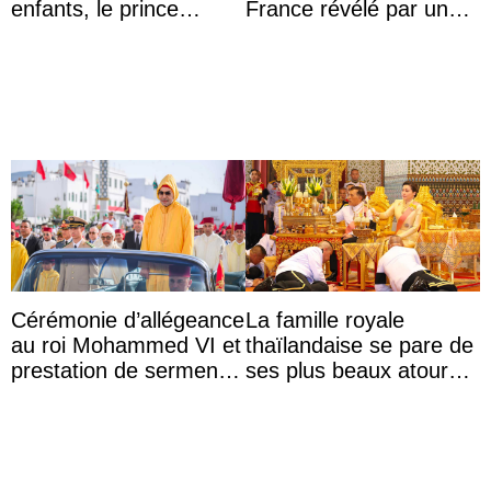
enfants, le prince
France révélé par un
Archie et la princesse
test ADN : découverte
Lilibet, pour la première
d’une nouvelle branche
...
...
Cérémonie d’allégeance
La famille royale
au roi Mohammed VI et
thaïlandaise se pare de
prestation de serment
ses plus beaux atours
des officiers au palais
pour célébrer les 74
royal de ...
ans du roi Rama X