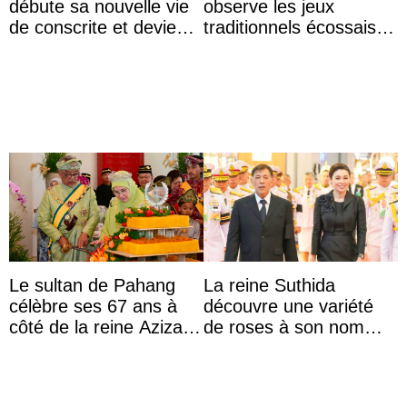
débute sa nouvelle vie
observe les jeux
de conscrite et devient
traditionnels écossais
la première princesse
en buvant un scotch
danoise à accom ...
Le sultan de Pahang
La reine Suthida
célèbre ses 67 ans à
découvre une variété
côté de la reine Azizah
de roses à son nom
qui porte le diadème
lors d’une sortie avec le
d’État
roi de Thaïlande