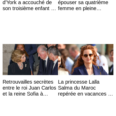
d’York a accouché de
épouser sa quatrième
son troisième enfant et
femme en pleine
partage une première
polémique conjugale
photo
Retrouvailles secrètes
La princesse Lalla
entre le roi Juan Carlos
Salma du Maroc
et la reine Sofia à
repérée en vacances à
Majorque le temps d’un
Capri avec les enfants
dîner ave ...
du roi Mohammed VI