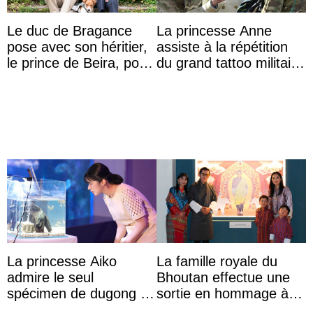
Le duc de Bragance
La princesse Anne
pose avec son héritier,
assiste à la répétition
le prince de Beira, pour
du grand tattoo militaire
ses 30 ans
d’Édimbourg
La princesse Aiko
La famille royale du
admire le seul
Bhoutan effectue une
spécimen de dugong en
sortie en hommage à
captivité au Japon à
l’héritage de l’ancien