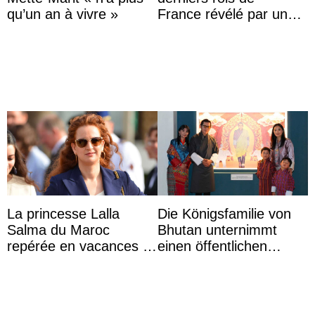
qu’un an à vivre »
France révélé par un
test ADN : découverte
d’une nouvelle branche
...
La princesse Lalla
Die Königsfamilie von
Salma du Maroc
Bhutan unternimmt
repérée en vacances à
einen öffentlichen
Capri avec les enfants
Auftritt zu Ehren des
du roi Mohammed VI
Vermächtnisses des
ehemal ...