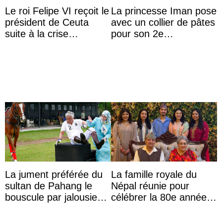
Le roi Felipe VI reçoit le
La princesse Iman pose
président de Ceuta
avec un collier de pâtes
suite à la crise
pour son 2e
migratoire
anniversaire
La jument préférée du
La famille royale du
sultan de Pahang le
Népal réunie pour
bouscule par jalousie
célébrer la 80e année
envers la reine Azizah
du roi Gyanendra
Aminah