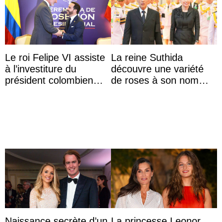
Le roi Felipe VI assiste
La reine Suthida
à l’investiture du
découvre une variété
président colombien
de roses à son nom
Abelardo de la Espriella
lors d’une sortie avec le
roi de Thaïlande
Naissance secrète d’un
La princesse Leonor