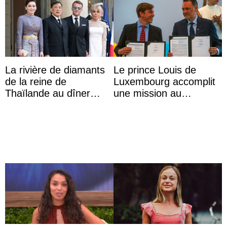
La rivière de diamants
Le prince Louis de
de la reine de
Luxembourg accomplit
Thaïlande au dîner
une mission au
d’État d’Emmanuel
Mexique pour réduire
Macron en l’h ...
les inégalités d’apprent
...