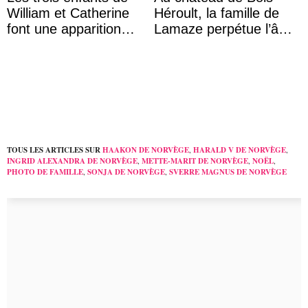
William et Catherine
Héroult, la famille de
font une apparition
Lamaze perpétue l’âme
surprise aux
d’une demeure
Commonwealth Games
historique
TOUS LES ARTICLES SUR
HAAKON DE NORVÈGE
,
HARALD V DE NORVÈGE
,
INGRID ALEXANDRA DE NORVÈGE
,
METTE-MARIT DE NORVÈGE
,
NOËL
,
PHOTO DE FAMILLE
,
SONJA DE NORVÈGE
,
SVERRE MAGNUS DE NORVÈGE