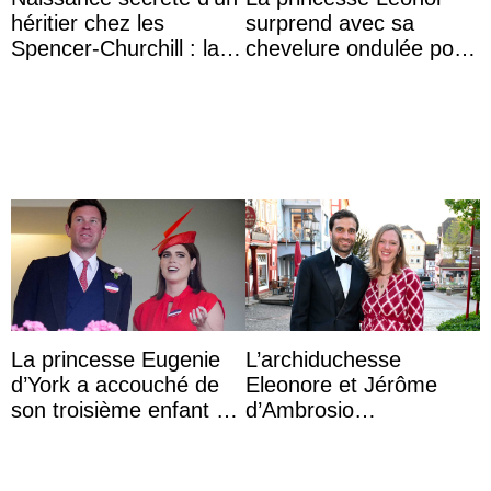
héritier chez les
surprend avec sa
Spencer-Churchill : la
chevelure ondulée pour
marquise de Blandford
accompagner sa famille
a accouché du ...
à une réception à
Majorque
La princesse Eugenie
L’archiduchesse
d’York a accouché de
Eleonore et Jérôme
son troisième enfant et
d’Ambrosio
partage une première
agrandissent la famille
photo
impériale d’Autriche