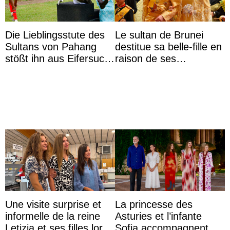
Die Lieblingsstute des
Le sultan de Brunei
Sultans von Pahang
destitue sa belle-fille en
stößt ihn aus Eifersucht
raison de ses
auf Königin Azizah
agissements
Aminah an
inappropriés
Une visite surprise et
La princesse des
informelle de la reine
Asturies et l’infante
Letizia et ses filles lors
Sofia accompagnent