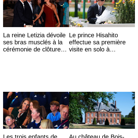
La reine Letizia dévoile
Le prince Hisahito
ses bras musclés à la
effectue sa première
cérémonie de clôture
visite en solo à
du festival du film de
Hiroshima
Majorque
Les trois enfants de
Au château de Bois-