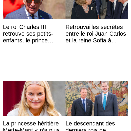
Le roi Charles III
Retrouvailles secrètes
retrouve ses petits-
entre le roi Juan Carlos
enfants, le prince
et la reine Sofia à
Archie et la princesse
Majorque le temps d’un
Lilibet, pour la première
dîner ave ...
...
La princesse héritière
Le descendant des
Mette-Marit « n’a plus
derniers rois de