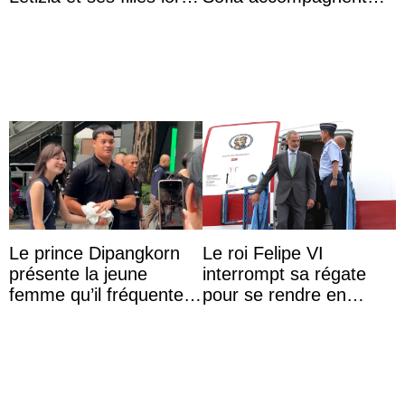
de leurs vacances à
leurs parents et la reine
Majorque
Sofia à la récep ...
Le prince Dipangkorn
Le roi Felipe VI
présente la jeune
interrompt sa régate
femme qu’il fréquente à
pour se rendre en
des passants médusés
Colombie
dans la rue