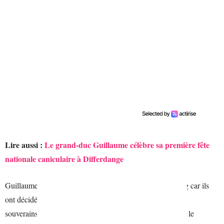
Lire aussi :
Le grand-duc Guillaume célèbre sa première fête
nationale caniculaire à Differdange
Guillaume et Stéphanie n’ont pas encore déménagé à Berg car ils
ont décidé de ne pas vivre dans le château. Les nouveaux
souverains sont en train de faire construire une maison sur le